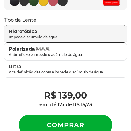
latch
9
º
sutro
10
º
Tipo da Lente
Hidrofóbica
Polarizada
Ultra
R$
139
,
00
em até
12
x de
R$
15
,
73