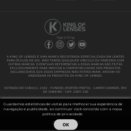
Garantias
Siga a King:
A KING OF LENSES É UMA MARCA REGISTRADA ESPECIALIZADA EM LENTES
PARA ÓCULOS DE SOL. NÃO TEMOS QUALQUER VÍNCULO OU PARCERIA COM
OUTRAS MARCAS. EVENTUAIS REFERÊNCIAS A ESSAS MARCAS SÃO FEITAS
EXCLUSIVAMENTE PARA INDICAR A COMPATIBILIDADE DOS PRODUTOS.
ESCLARECEMOS QUE ESSAS EMPRESAS NÃO PATROCINAM, APOIAM OU
ENDOSSAM OS PRODUTOS DA KING OF LENSES.
ESTRADA DO CABUÇU, 2463 - FUNDOS (PORTÃO PRETO) - CAMPO GRANDE, RIO
DE JANEIRO - CEP: 23017-250
Guardamos estatísticas de visitas para melhorar sua experiência de
@ 2025 | KING OF LENSES - KING OF IMPORTAÇÃO E DISTRIBUIÇÃO DE
LENTES LTDA ME | CNPJ: 13.682.533 / 0001-42
navegação e publicidade, ao continuar você concorda com a nossa
política de privacidade.
OK