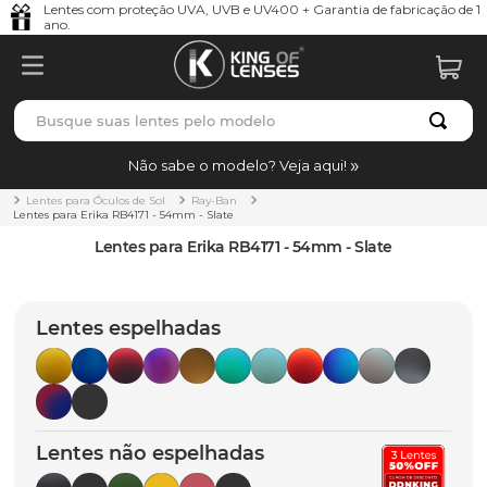
Lentes com proteção UVA, UVB e UV400 + Garantia de fabricação de 1
ano.
Busque suas lentes pelo modelo
TERMOS MAIS BUSCADOS
Não sabe o modelo? Veja aqui!
borrachas
1
º
Lentes para Óculos de Sol
Ray-Ban
Lentes para Erika RB4171 - 54mm - Slate
holbrook
2
º
Lentes para Erika RB4171 - 54mm - Slate
juliet
3
º
bag
4
º
Lentes espelhadas
chaves
5
º
t-shock
6
º
gasket
7
º
Lentes não espelhadas
parafusos
8
º