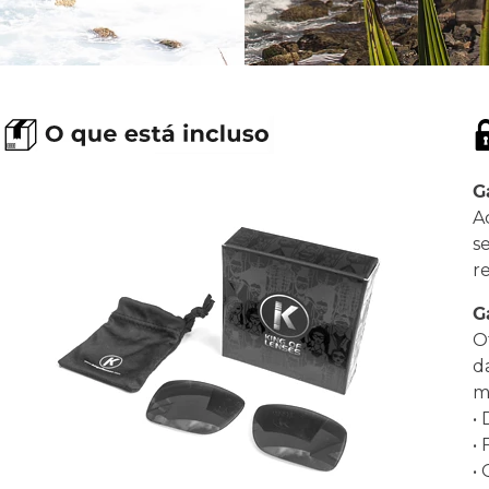
G
A
s
r
G
O
d
ma
•
•
•