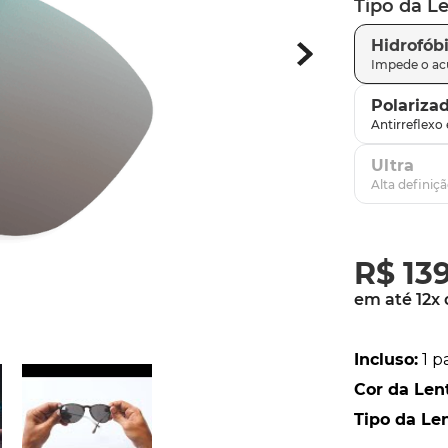
Tipo da L
latch
9
º
Hidrofób
sutro
10
º
Polariza
Ultra
R$
13
em até
12
x
Incluso
:
1 p
Cor da Len
Tipo da Le