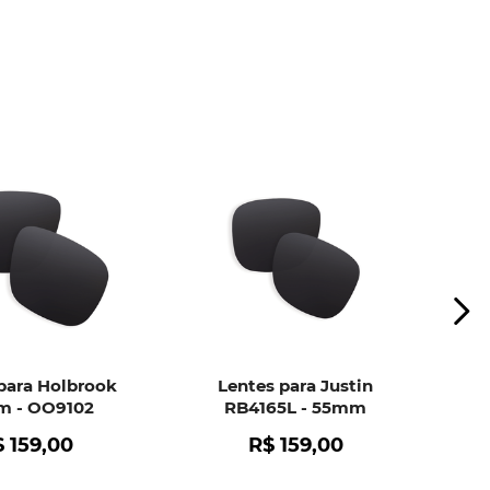
ui
e peça ajuda dos nossos especialistas.
para Holbrook
Lentes para Justin
 - OO9102
RB4165L - 55mm
$
159
,
00
R$
159
,
00