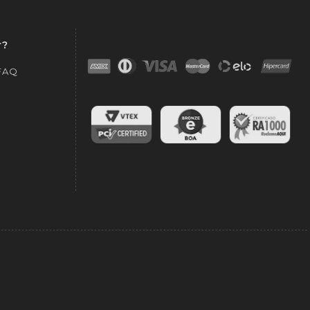
r?
 FAQ