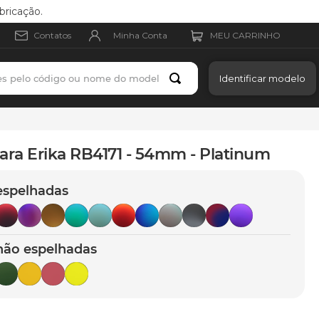
bricação.
Minha Conta
Contatos
es pelo código ou nome do modelo
Identificar modelo
ara Erika RB4171 - 54mm - Platinum
espelhadas
não espelhadas