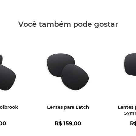
Clique aq
Você também pode gostar
Holbrook
Lentes para Latch
Lentes 
57mm
00
R$
159
,
00
R