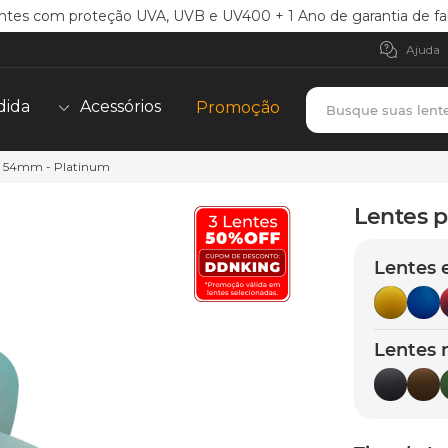
ntes com proteção UVA, UVB e UV400 + 1 Ano de garantia de fa
Ajuda
Busque suas lent
dida
Acessórios
Promoção
 - 54mm - Platinum
TERMOS MAIS BUSCADOS
borrachas
1
º
Lentes p
holbrook
2
º
Lentes 
juliet
3
º
bag
4
º
chaves
5
º
Lentes 
t-shock
6
º
gasket
7
º
parafusos
8
º