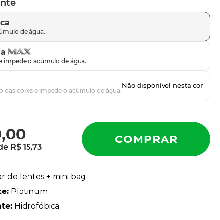
ente
ica
da
9
,
00
 de
R$
15
,
73
ar de lentes + mini bag
te
:
Platinum
nte
:
Hidrofóbica