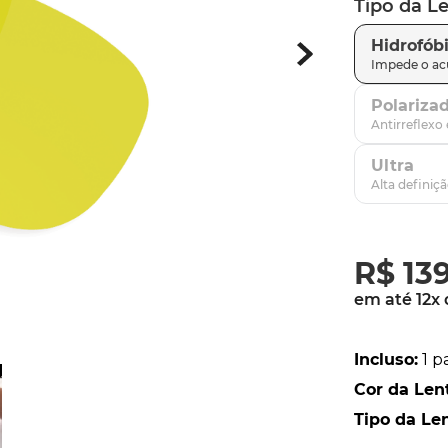
Tipo da L
latch
9
º
Hidrofób
sutro
10
º
Polariza
Ultra
R$
13
em até
12
x
Incluso
:
1 p
Cor da Len
Tipo da Le