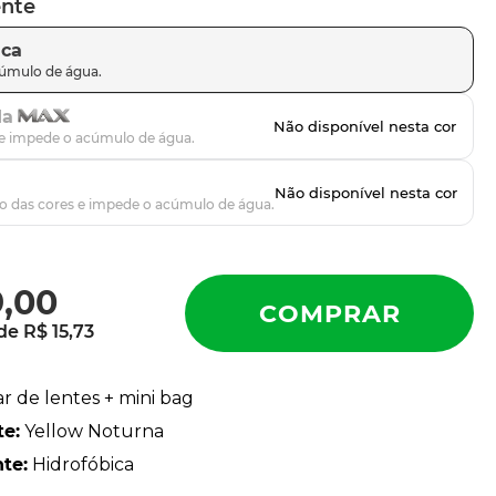
ente
ica
da
9
,
00
 de
R$
15
,
73
ar de lentes + mini bag
te
:
Yellow Noturna
nte
:
Hidrofóbica