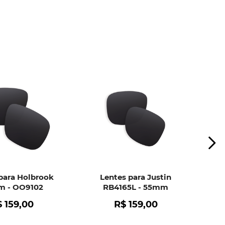
ui
e peça ajuda dos nossos especialistas.
para Holbrook
Lentes para Justin
 - OO9102
RB4165L - 55mm
$
159
,
00
R$
159
,
00