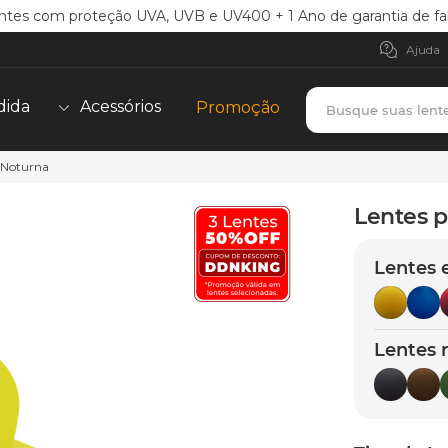
ntes com proteção UVA, UVB e UV400 + 1 Ano de garantia de fa
Ajuda
Busque suas lent
dida
Acessórios
Promoção
w Noturna
TERMOS MAIS BUSCADOS
borrachas
1
º
Lentes p
holbrook
2
º
Lentes 
juliet
3
º
bag
4
º
chaves
5
º
Lentes 
t-shock
6
º
gasket
7
º
parafusos
8
º