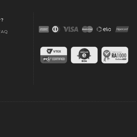
r?
 FAQ