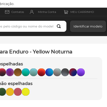
bricação.
Minha Conta
Contatos
es pelo código ou nome do modelo
Identificar modelo
ara Enduro - Yellow Noturna
espelhadas
não espelhadas