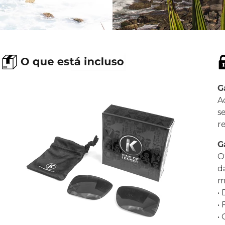
G
A
s
r
G
O
d
ma
•
•
•