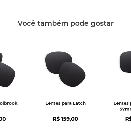
Clique aq
Você também pode gostar
Holbrook
Lentes para Latch
Lentes 
57mm
00
R$
159
,
00
R