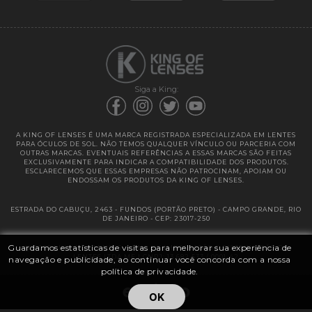
Garantias
Siga a King:
A KING OF LENSES É UMA MARCA REGISTRADA ESPECIALIZADA EM LENTES
PARA ÓCULOS DE SOL. NÃO TEMOS QUALQUER VÍNCULO OU PARCERIA COM
OUTRAS MARCAS. EVENTUAIS REFERÊNCIAS A ESSAS MARCAS SÃO FEITAS
EXCLUSIVAMENTE PARA INDICAR A COMPATIBILIDADE DOS PRODUTOS.
ESCLARECEMOS QUE ESSAS EMPRESAS NÃO PATROCINAM, APOIAM OU
ENDOSSAM OS PRODUTOS DA KING OF LENSES.
ESTRADA DO CABUÇU, 2463 - FUNDOS (PORTÃO PRETO) - CAMPO GRANDE, RIO
DE JANEIRO - CEP: 23017-250
Guardamos estatísticas de visitas para melhorar sua experiência de
@ 2025 | KING OF LENSES - KING OF IMPORTAÇÃO E DISTRIBUIÇÃO DE
LENTES LTDA ME | CNPJ: 13.682.533 / 0001-42
navegação e publicidade, ao continuar você concorda com a nossa
política de privacidade.
OK