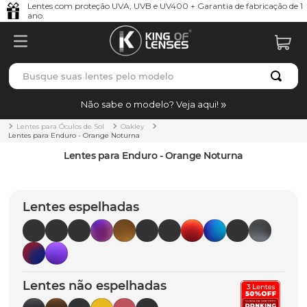
Lentes com proteção UVA, UVB e UV400 + Garantia de fabricação de 1
ano.
Busque suas lentes pelo modelo
TERMOS MAIS BUSCADOS
Não sabe o modelo? Veja aqui!
borrachas
1
º
Lentes para Óculos de Sol
Oakley
Lentes para Enduro - Orange Noturna
holbrook
2
º
Lentes para Enduro - Orange Noturna
juliet
3
º
bag
4
º
Lentes espelhadas
chaves
5
º
t-shock
6
º
gasket
7
º
Lentes não espelhadas
parafusos
8
º