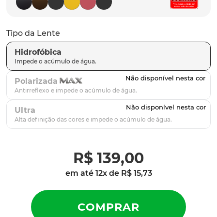
latch
9
º
sutro
10
º
Tipo da Lente
Hidrofóbica
Polarizada
Ultra
R$
139
,
00
em até
12
x de
R$
15
,
73