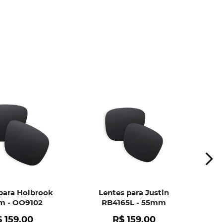
ui
e peça ajuda dos nossos especialistas.
para Holbrook
Lentes para Justin
 - OO9102
RB4165L - 55mm
$
159
,
00
R$
159
,
00