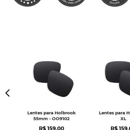
Lentes para Holbrook
Lentes para 
55mm - OO9102
XL
R$
159
,
00
R$
159
,