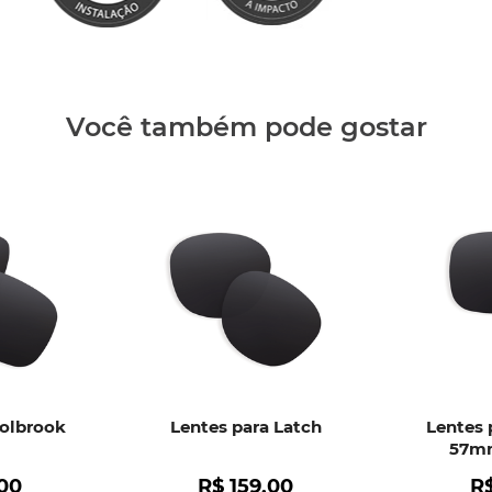
Clique aq
Você também pode gostar
Holbrook
Lentes para Latch
Lentes 
57mm
00
R$
159
,
00
R