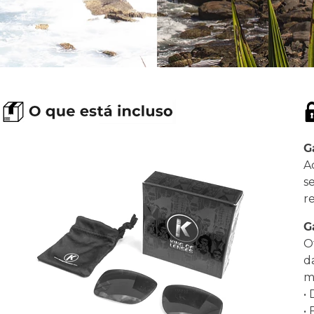
G
A
s
r
G
O
d
ma
•
•