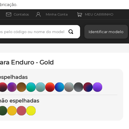
bricação.
Minha Conta
Contatos
es pelo código ou nome do modelo
Identificar modelo
ara Enduro - Gold
espelhadas
não espelhadas