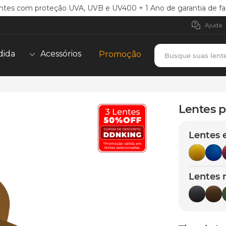
ntes com proteção UVA, UVB e UV400 + 1 Ano de garantia de fa
Ajuda
Busque suas lent
dida
Acessórios
Promoção
TERMOS MAIS BUSCADOS
borrachas
1
º
Lentes p
holbrook
2
º
Lentes 
juliet
3
º
bag
4
º
chaves
5
º
Lentes 
t-shock
6
º
latch
7
º
gasket
8
º