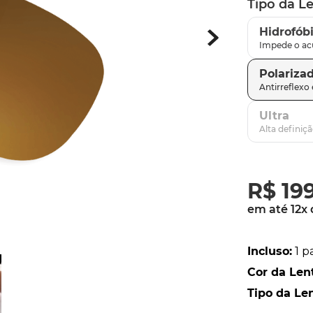
Tipo da L
parafusos
9
º
Hidrofób
gascan
10
º
Polariza
Ultra
R$
19
em até
12
x
Incluso
:
1 p
Cor da Len
Tipo da Le