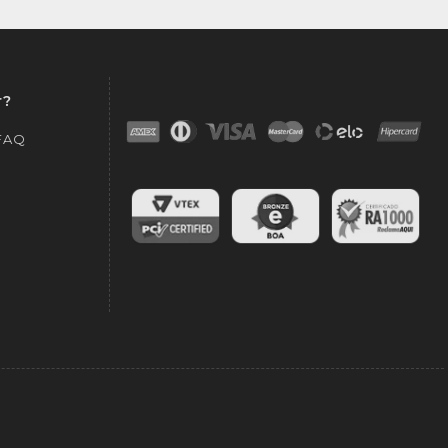
r?
 FAQ