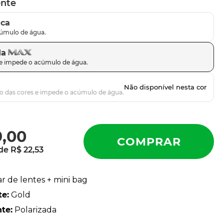
ente
ica
da
9
,
00
 de
R$
22
,
53
ar de lentes + mini bag
te
:
Gold
nte
:
Polarizada