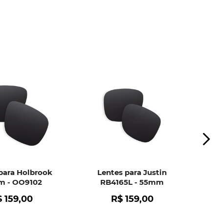
mento da película.
o de bolhas.
r falha no material das lentes.
ui
e peça ajuda dos nossos especialistas.
para Holbrook
Lentes para Justin
 - OO9102
RB4165L - 55mm
$
159
,
00
R$
159
,
00