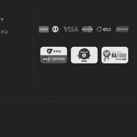
r?
 FAQ