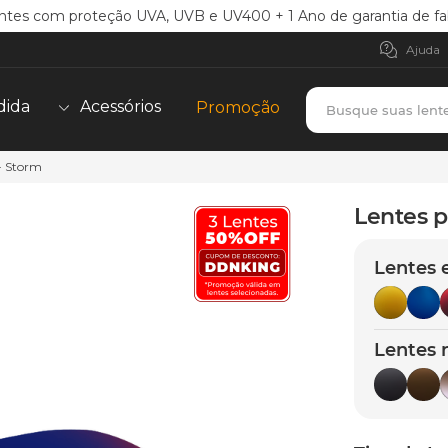
ntes com proteção UVA, UVB e UV400 + 1 Ano de garantia de fa
Ajuda
Busque suas lent
dida
Acessórios
Promoção
- Storm
TERMOS MAIS BUSCADOS
borrachas
1
º
Lentes p
holbrook
2
º
Lentes 
juliet
3
º
bag
4
º
chaves
5
º
Lentes 
t-shock
6
º
latch
7
º
gasket
8
º