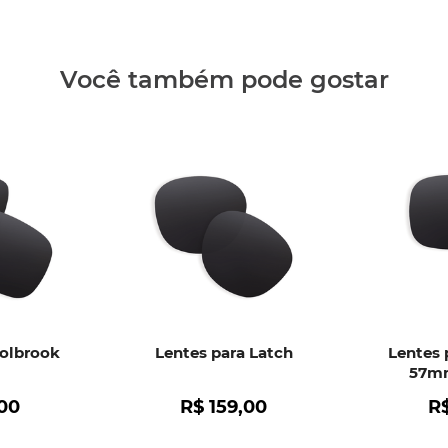
• Descola
• Formaçã
• Qualque
Você também pode gostar
Clique aq
Holbrook
Lentes para Latch
Lentes 
57mm
00
R$
159
,
00
R