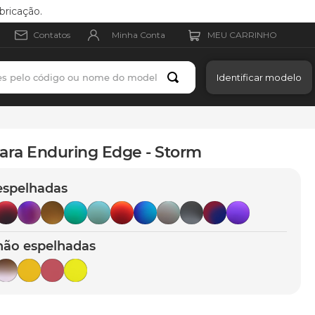
bricação.
Minha Conta
Contatos
es pelo código ou nome do modelo
Identificar modelo
ara Enduring Edge - Storm
espelhadas
não espelhadas