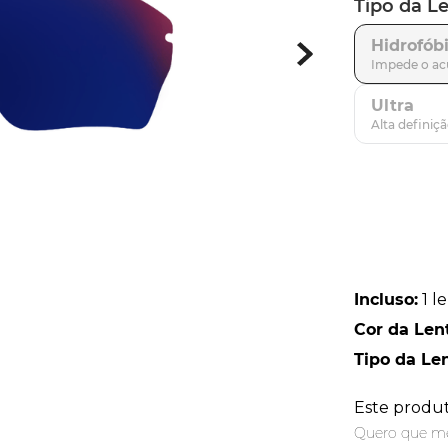
Tipo da L
parafusos
9
º
Hidrofób
gascan
10
º
Ultra
Incluso
:
1 l
Cor da Len
Tipo da Le
Este produ
Quero que me