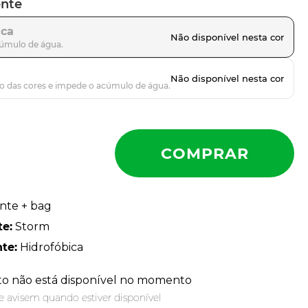
ente
ica
ente + bag
te
:
Storm
nte
:
Hidrofóbica
to não está disponível no momento
 avisem quando estiver disponível