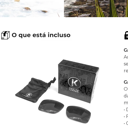
G
A
s
r
G
O
d
ma
•
•
•