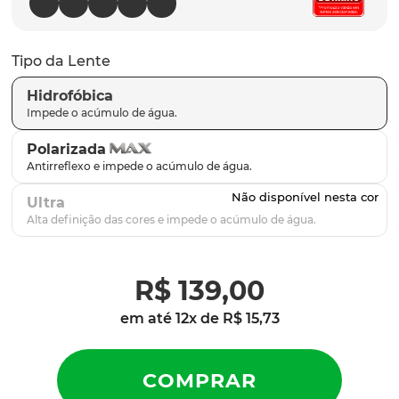
latch
9
º
sutro
10
º
Tipo da Lente
Hidrofóbica
Polarizada
Ultra
R$
139
,
00
em até
12
x de
R$
15
,
73