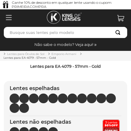
Ganhe 10% de desconto em qualquer lente usando o cupom:
PRIMEIRACOMPRA
Busque suas lentes pelo modelo
TERMOS MAIS BUSCADOS
Não sabe o modelo? Veja aqui!
borrachas
1
º
Lentes para Óculos de Sol
Emporio Armani
Lentes para EA 4079 - 57mm - Gold
holbrook
2
º
Lentes para EA 4079 - 57mm - Gold
juliet
3
º
bag
4
º
Lentes espelhadas
chaves
5
º
t-shock
6
º
gasket
7
º
Lentes não espelhadas
parafusos
8
º