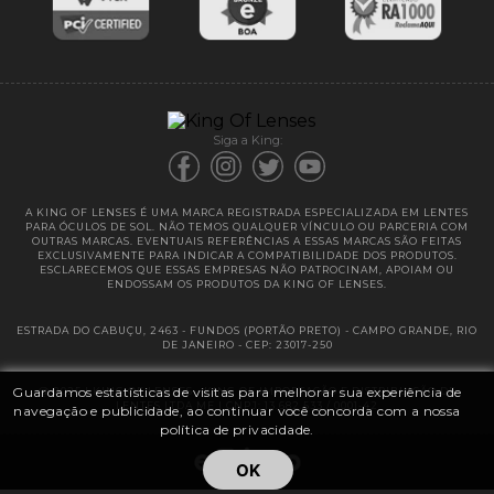
Entregas
Garantias
Siga a King:
A KING OF LENSES É UMA MARCA REGISTRADA ESPECIALIZADA EM LENTES
PARA ÓCULOS DE SOL. NÃO TEMOS QUALQUER VÍNCULO OU PARCERIA COM
OUTRAS MARCAS. EVENTUAIS REFERÊNCIAS A ESSAS MARCAS SÃO FEITAS
EXCLUSIVAMENTE PARA INDICAR A COMPATIBILIDADE DOS PRODUTOS.
ESCLARECEMOS QUE ESSAS EMPRESAS NÃO PATROCINAM, APOIAM OU
ENDOSSAM OS PRODUTOS DA KING OF LENSES.
ESTRADA DO CABUÇU, 2463 - FUNDOS (PORTÃO PRETO) - CAMPO GRANDE, RIO
DE JANEIRO - CEP: 23017-250
Guardamos estatísticas de visitas para melhorar sua experiência de
@ 2025 | KING OF LENSES - KING OF IMPORTAÇÃO E DISTRIBUIÇÃO DE
LENTES LTDA ME | CNPJ: 13.682.533 / 0001-42
navegação e publicidade, ao continuar você concorda com a nossa
política de privacidade.
OK