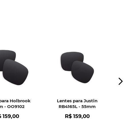
ui
e peça ajuda dos nossos especialistas.
para Holbrook
Lentes para Justin
 - OO9102
RB4165L - 55mm
$
159
,
00
R$
159
,
00