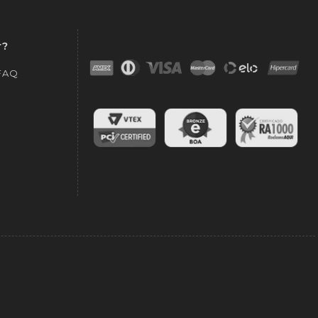
r?
 FAQ