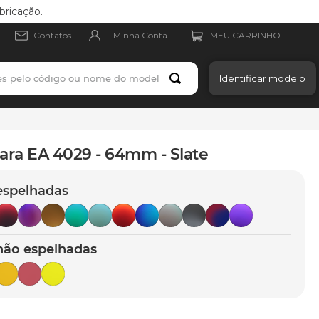
bricação.
Minha Conta
Contatos
es pelo código ou nome do modelo
Identificar modelo
ara EA 4029 - 64mm - Slate
espelhadas
não espelhadas