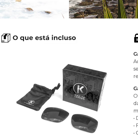
G
A
s
r
G
O
d
ma
•
•
•