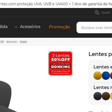
ntes com proteção UVA, UVB e UV400 + 1 Ano de garantia de fa
Ajuda
Busque suas lent
dida
Acessórios
Promoção
029 - 64mm - Slate
TERMOS MAIS BUSCADOS
borrachas
1
º
Lentes p
holbrook
2
º
Lentes 
juliet
3
º
bag
4
º
chaves
5
º
Lentes 
t-shock
6
º
latch
7
º
gasket
8
º