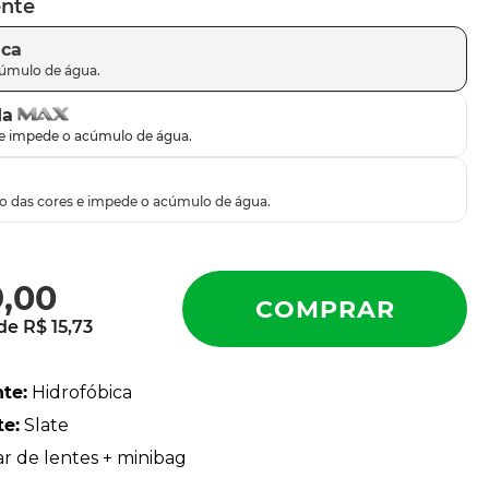
ente
ica
da
9
,
00
 de
R$
15
,
73
nte
:
Hidrofóbica
te
:
Slate
ar de lentes + minibag