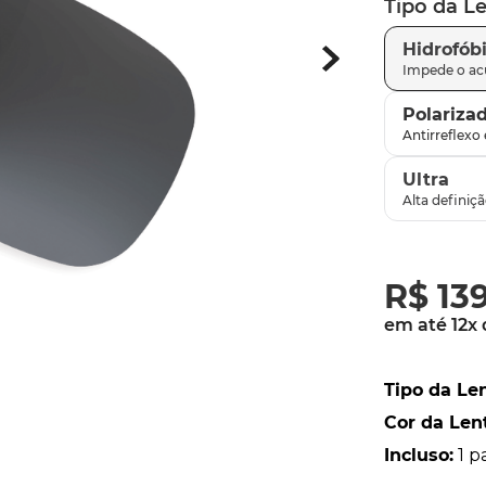
Tipo da L
parafusos
9
º
Hidrofób
gascan
10
º
Polariza
Ultra
R$
13
em até
12
x
Tipo da Le
Cor da Len
Incluso
:
1 p