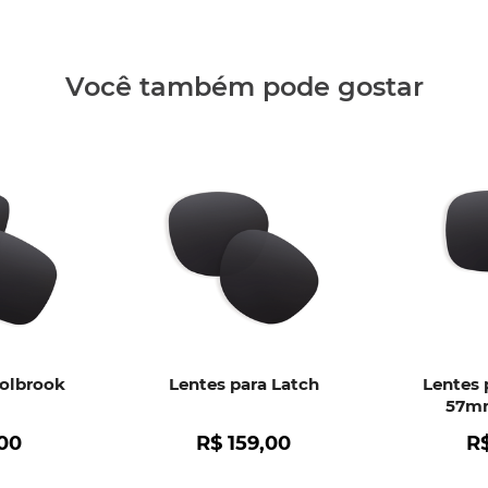
Clique aq
Você também pode gostar
Holbrook
Lentes para Latch
Lentes 
57mm
00
R$
159
,
00
R