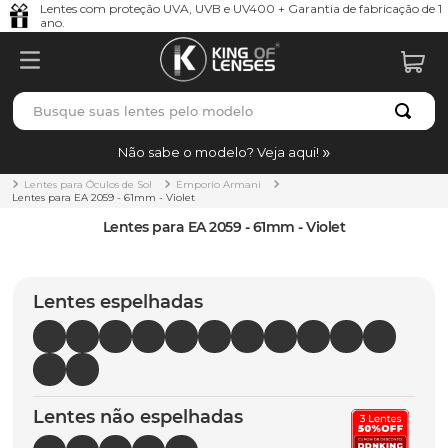
Lentes com proteção UVA, UVB e UV400 + Garantia de fabricação de 1
ano.
Busque suas lentes pelo modelo
TERMOS MAIS BUSCADOS
Não sabe o modelo? Veja aqui!
borrachas
1
º
Lentes para Óculos de Sol
Emporio Armani
Lentes para EA 2059 - 61mm - Violet
holbrook
2
º
Lentes para EA 2059 - 61mm - Violet
juliet
3
º
bag
4
º
Lentes espelhadas
chaves
5
º
t-shock
6
º
latch
7
º
Lentes não espelhadas
gasket
8
º