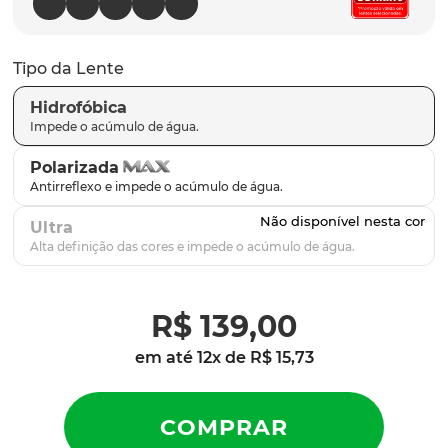
parafusos
9
º
gascan
10
º
Tipo da Lente
Hidrofóbica
Polarizada
Ultra
R$
139
,
00
em até
12
x de
R$
15
,
73