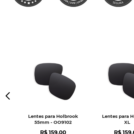
Lentes para Holbrook
Lentes para 
55mm - OO9102
XL
R$
159
,
00
R$
159
,