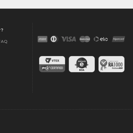
r?
 FAQ