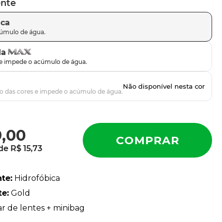
ente
ica
da
9
,
00
 de
R$
15
,
73
nte
:
Hidrofóbica
te
:
Gold
ar de lentes + minibag