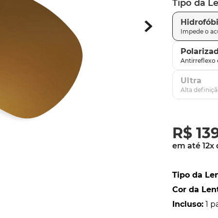
Tipo da L
latch
9
º
Hidrofób
sutro
10
º
Polariza
Ultra
R$
13
em até
12
x
Tipo da Le
Cor da Len
Incluso
:
1 p