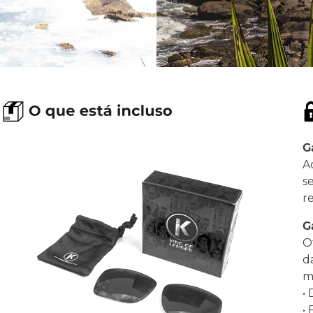
G
A
s
r
G
O
d
ma
•
•