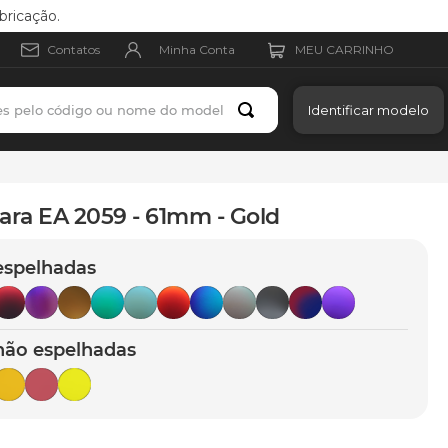
bricação.
Minha Conta
Contatos
es pelo código ou nome do modelo
Identificar modelo
ara EA 2059 - 61mm - Gold
espelhadas
não espelhadas