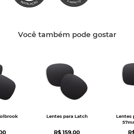
Clique aq
Você também pode gostar
Holbrook
Lentes para Latch
Lentes 
57mm
00
R$
159
,
00
R