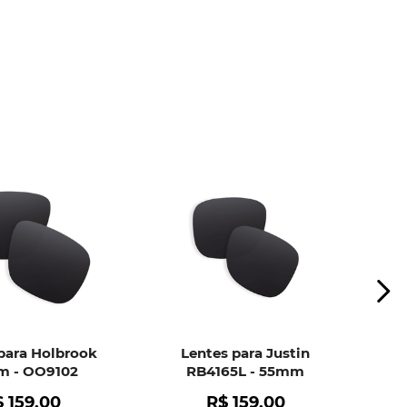
ui
e peça ajuda dos nossos especialistas.
para Holbrook
Lentes para Justin
 - OO9102
RB4165L - 55mm
$
159
,
00
R$
159
,
00