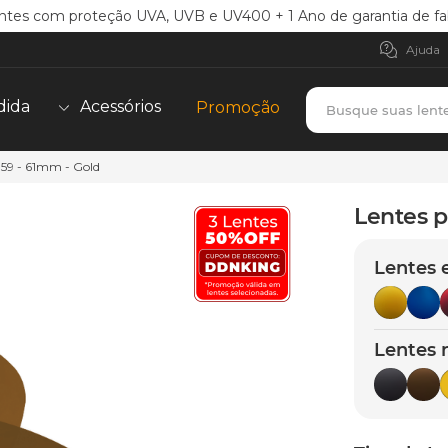
ntes com proteção UVA, UVB e UV400 + 1 Ano de garantia de fa
Ajuda
Busque suas lent
dida
Acessórios
Promoção
059 - 61mm - Gold
TERMOS MAIS BUSCADOS
borrachas
1
º
Lentes p
holbrook
2
º
Lentes 
juliet
3
º
bag
4
º
chaves
5
º
Lentes 
t-shock
6
º
gasket
7
º
parafusos
8
º