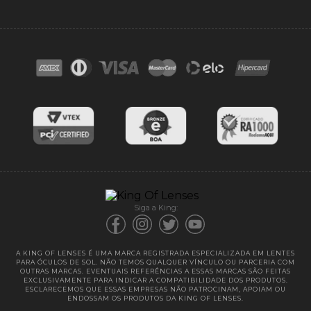
Acessórios
Ponto de retirada
FAQ
Contato
Troca e devoluções
Blog
Cores das lentes
Lentes de Reposição
Entregas
Garantias
Siga a King:
A KING OF LENSES É UMA MARCA REGISTRADA ESPECIALIZADA EM LENTES
PARA ÓCULOS DE SOL. NÃO TEMOS QUALQUER VÍNCULO OU PARCERIA COM
OUTRAS MARCAS. EVENTUAIS REFERÊNCIAS A ESSAS MARCAS SÃO FEITAS
EXCLUSIVAMENTE PARA INDICAR A COMPATIBILIDADE DOS PRODUTOS.
ESCLARECEMOS QUE ESSAS EMPRESAS NÃO PATROCINAM, APOIAM OU
ENDOSSAM OS PRODUTOS DA KING OF LENSES.