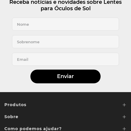
Receba notícias e novidades sobre Lentes
para Óculos de Sol
Enviar
+
Produtos
+
Sobre
Lentes de Reposição
+
Lentes Sob media
Como podemos ajudar?
Quem somos