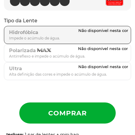
parafusos
9
º
gascan
10
º
Tipo da Lente
Hidrofóbica
Polarizada
Ultra
Incluso
:
1 par de lentes + mini bag