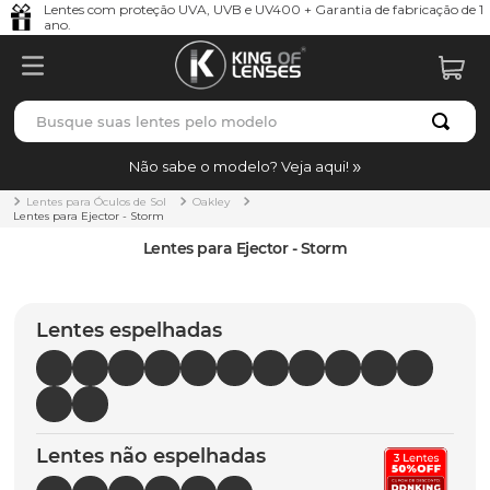
Lentes com proteção UVA, UVB e UV400 + Garantia de fabricação de 1
ano.
Busque suas lentes pelo modelo
TERMOS MAIS BUSCADOS
Não sabe o modelo? Veja aqui!
borrachas
1
º
Lentes para Óculos de Sol
Oakley
Lentes para Ejector - Storm
holbrook
2
º
Lentes para Ejector - Storm
juliet
3
º
bag
4
º
Lentes espelhadas
chaves
5
º
t-shock
6
º
latch
7
º
Lentes não espelhadas
gasket
8
º