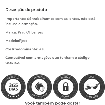
pedido.
ano de garantia para qualquer defeito de
fabricação.
Clique aqui
para ver as cores reais. Você será
Descrição do produto
Saiba mais
redirecionado para nossa Central de Ajuda.
sobre nossa garantia completa.
Importante: Só trabalhamos com as lentes, não está
inclusa a armação.
Marca:
King Of Lenses
Modelo:
Ejector
Cor Predominante:
Azul
Clique aqui
e peça ajuda dos nossos especialistas.
Compatível com armações que tenham o código
OO4142.
Você também pode gostar