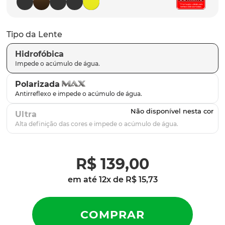
latch
9
º
sutro
10
º
Tipo da Lente
Hidrofóbica
Polarizada
Ultra
R$
139
,
00
em até
12
x de
R$
15
,
73