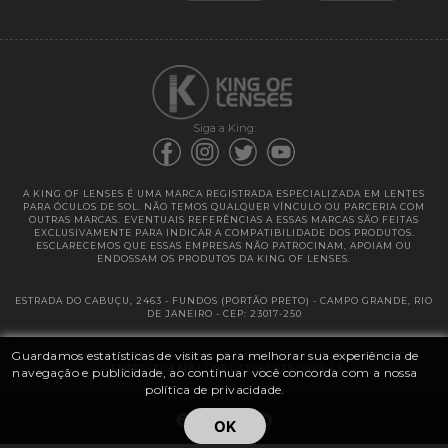
Garantias
Siga a King:
A KING OF LENSES É UMA MARCA REGISTRADA ESPECIALIZADA EM LENTES
PARA ÓCULOS DE SOL. NÃO TEMOS QUALQUER VÍNCULO OU PARCERIA COM
OUTRAS MARCAS. EVENTUAIS REFERÊNCIAS A ESSAS MARCAS SÃO FEITAS
EXCLUSIVAMENTE PARA INDICAR A COMPATIBILIDADE DOS PRODUTOS.
ESCLARECEMOS QUE ESSAS EMPRESAS NÃO PATROCINAM, APOIAM OU
ENDOSSAM OS PRODUTOS DA KING OF LENSES.
ESTRADA DO CABUÇU, 2463 - FUNDOS (PORTÃO PRETO) - CAMPO GRANDE, RIO
DE JANEIRO - CEP: 23017-250
Guardamos estatísticas de visitas para melhorar sua experiência de
@ 2025 | KING OF LENSES - KING OF IMPORTAÇÃO E DISTRIBUIÇÃO DE
LENTES LTDA ME | CNPJ: 13.682.533 / 0001-42
navegação e publicidade, ao continuar você concorda com a nossa
política de privacidade.
OK