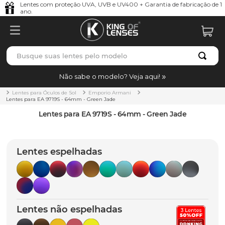
Lentes com proteção UVA, UVB e UV400 + Garantia de fabricação de 1
ano.
Busque suas lentes pelo modelo
TERMOS MAIS BUSCADOS
Não sabe o modelo? Veja aqui!
borrachas
1
º
Lentes para Óculos de Sol
Emporio Armani
Lentes para EA 9719S - 64mm - Green Jade
holbrook
2
º
Lentes para EA 9719S - 64mm - Green Jade
juliet
3
º
bag
4
º
Lentes espelhadas
chaves
5
º
t-shock
6
º
latch
7
º
Lentes não espelhadas
gasket
8
º