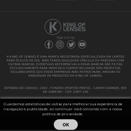
Garantias
Siga a King:
A KING OF LENSES É UMA MARCA REGISTRADA ESPECIALIZADA EM LENTES
PARA ÓCULOS DE SOL. NÃO TEMOS QUALQUER VÍNCULO OU PARCERIA COM
OUTRAS MARCAS. EVENTUAIS REFERÊNCIAS A ESSAS MARCAS SÃO FEITAS
EXCLUSIVAMENTE PARA INDICAR A COMPATIBILIDADE DOS PRODUTOS.
ESCLARECEMOS QUE ESSAS EMPRESAS NÃO PATROCINAM, APOIAM OU
ENDOSSAM OS PRODUTOS DA KING OF LENSES.
ESTRADA DO CABUÇU, 2463 - FUNDOS (PORTÃO PRETO) - CAMPO GRANDE, RIO
DE JANEIRO - CEP: 23017-250
Guardamos estatísticas de visitas para melhorar sua experiência de
@ 2025 | KING OF LENSES - KING OF IMPORTAÇÃO E DISTRIBUIÇÃO DE
LENTES LTDA ME | CNPJ: 13.682.533 / 0001-42
navegação e publicidade, ao continuar você concorda com a nossa
política de privacidade.
OK