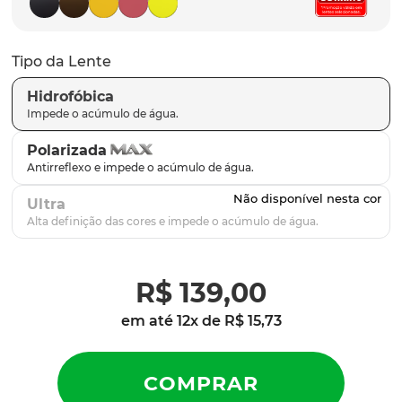
parafusos
9
º
gascan
10
º
Tipo da Lente
Hidrofóbica
Polarizada
Ultra
R$
139
,
00
em até
12
x de
R$
15
,
73