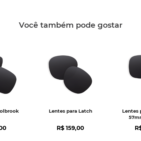
Clique aq
Você também pode gostar
Holbrook
Lentes para Latch
Lentes 
57mm
00
R$
159
,
00
R