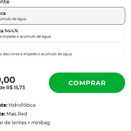
ente
ica
da
9
,
00
 de
R$
15
,
73
nte
:
Hidrofóbica
te
:
Mais Red
ar de lentes + minibag