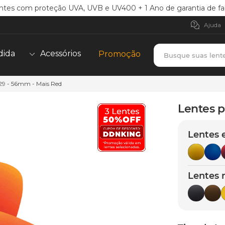
ntes com proteção UVA, UVB e UV400 + 1 Ano de garantia de fa
Ajuda
Busque suas lent
dida
Acessórios
Promoção
29 - 56mm - Mais Red
TERMOS MAIS BUSCADOS
borrachas
1
º
Lentes p
holbrook
2
º
Lentes 
juliet
3
º
bag
4
º
chaves
5
º
Lentes 
t-shock
6
º
latch
7
º
gasket
8
º