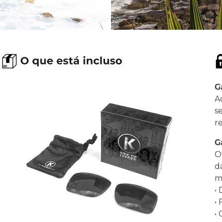
G
A
s
r
G
O
d
ma
•
•
•