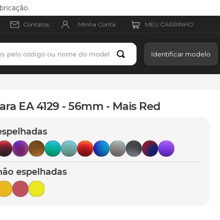
bricação.
Minha Conta
Contatos
es pelo código ou nome do modelo
Identificar modelo
ara EA 4129 - 56mm - Mais Red
espelhadas
não espelhadas