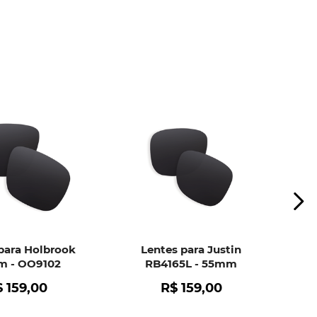
ui
e peça ajuda dos nossos especialistas.
para Holbrook
Lentes para Justin
 - OO9102
RB4165L - 55mm
$
159
,
00
R$
159
,
00