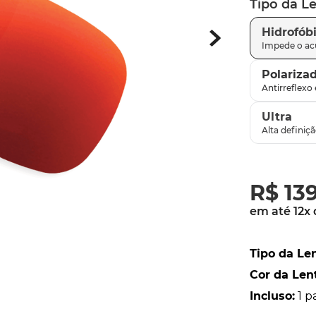
Tipo da L
parafusos
9
º
Hidrofób
gascan
10
º
Polariza
Ultra
R$
13
em até
12
x
Tipo da Le
Cor da Len
Incluso
:
1 p