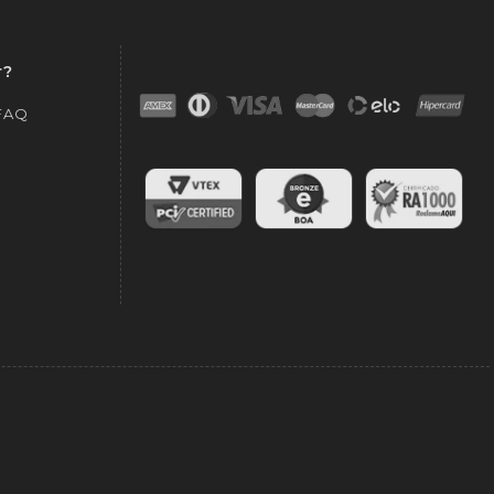
r?
 FAQ