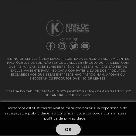
Garantias
Siga a King:
A KING OF LENSES É UMA MARCA REGISTRADA ESPECIALIZADA EM LENTES
PARA ÓCULOS DE SOL. NÃO TEMOS QUALQUER VÍNCULO OU PARCERIA COM
OUTRAS MARCAS. EVENTUAIS REFERÊNCIAS A ESSAS MARCAS SÃO FEITAS
EXCLUSIVAMENTE PARA INDICAR A COMPATIBILIDADE DOS PRODUTOS.
ESCLARECEMOS QUE ESSAS EMPRESAS NÃO PATROCINAM, APOIAM OU
ENDOSSAM OS PRODUTOS DA KING OF LENSES.
ESTRADA DO CABUÇU, 2463 - FUNDOS (PORTÃO PRETO) - CAMPO GRANDE, RIO
DE JANEIRO - CEP: 23017-250
Guardamos estatísticas de visitas para melhorar sua experiência de
@ 2025 | KING OF LENSES - KING OF IMPORTAÇÃO E DISTRIBUIÇÃO DE
LENTES LTDA ME | CNPJ: 13.682.533 / 0001-42
navegação e publicidade, ao continuar você concorda com a nossa
política de privacidade.
OK