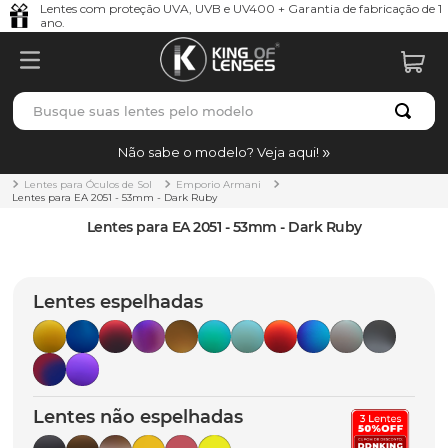
Lentes com proteção UVA, UVB e UV400 + Garantia de fabricação de 1
ano.
Busque suas lentes pelo modelo
TERMOS MAIS BUSCADOS
Não sabe o modelo? Veja aqui!
borrachas
1
º
Lentes para Óculos de Sol
Emporio Armani
Lentes para EA 2051 - 53mm - Dark Ruby
holbrook
2
º
Lentes para EA 2051 - 53mm - Dark Ruby
juliet
3
º
bag
4
º
Lentes espelhadas
chaves
5
º
t-shock
6
º
latch
7
º
Lentes não espelhadas
gasket
8
º