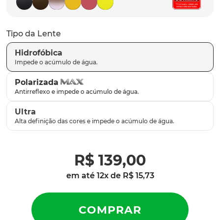
parafusos
9
º
gascan
10
º
Tipo da Lente
Hidrofóbica
Polarizada
Ultra
R$
139
,
00
em até
12
x de
R$
15
,
73