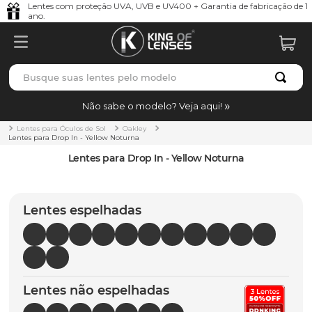
Lentes com proteção UVA, UVB e UV400 + Garantia de fabricação de 1
ano.
Busque suas lentes pelo modelo
TERMOS MAIS BUSCADOS
Não sabe o modelo? Veja aqui!
borrachas
1
º
Lentes para Óculos de Sol
Oakley
Lentes para Drop In - Yellow Noturna
holbrook
2
º
Lentes para Drop In - Yellow Noturna
juliet
3
º
bag
4
º
Lentes espelhadas
chaves
5
º
t-shock
6
º
latch
7
º
Lentes não espelhadas
gasket
8
º