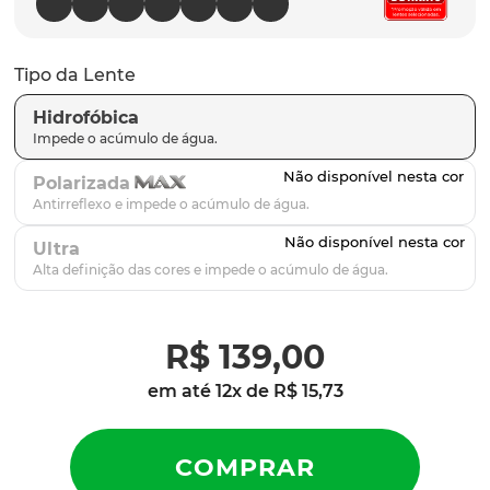
parafusos
9
º
gascan
10
º
Tipo da Lente
Hidrofóbica
Polarizada
Ultra
R$
139
,
00
em até
12
x de
R$
15
,
73