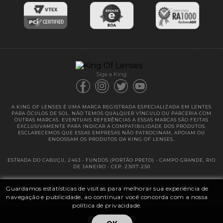
Entregas
Garantias
Siga a King:
A KING OF LENSES É UMA MARCA REGISTRADA ESPECIALIZADA EM LENTES
PARA ÓCULOS DE SOL. NÃO TEMOS QUALQUER VÍNCULO OU PARCERIA COM
OUTRAS MARCAS. EVENTUAIS REFERÊNCIAS A ESSAS MARCAS SÃO FEITAS
EXCLUSIVAMENTE PARA INDICAR A COMPATIBILIDADE DOS PRODUTOS.
ESCLARECEMOS QUE ESSAS EMPRESAS NÃO PATROCINAM, APOIAM OU
ENDOSSAM OS PRODUTOS DA KING OF LENSES.
ESTRADA DO CABUÇU, 2463 - FUNDOS (PORTÃO PRETO) - CAMPO GRANDE, RIO
DE JANEIRO - CEP: 23017-250
Guardamos estatísticas de visitas para melhorar sua experiência de
@ 2025 | KING OF LENSES - KING OF IMPORTAÇÃO E DISTRIBUIÇÃO DE
LENTES LTDA ME | CNPJ: 13.682.533 / 0001-42
navegação e publicidade, ao continuar você concorda com a nossa
política de privacidade.