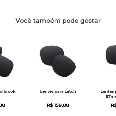
Clique aq
Você também pode gostar
Holbrook
Lentes para Latch
Lentes 
57mm
00
R$
159
,
00
R