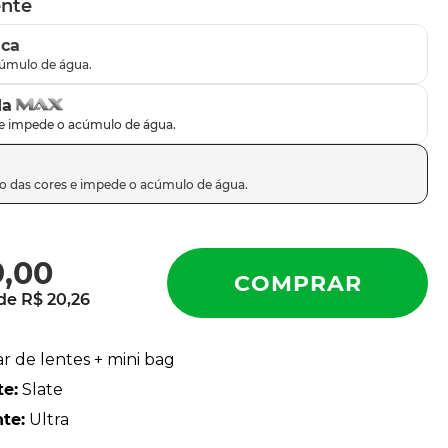
ente
ica
da
9
,
00
 de
R$
20
,
26
ar de lentes + mini bag
te
:
Slate
nte
:
Ultra