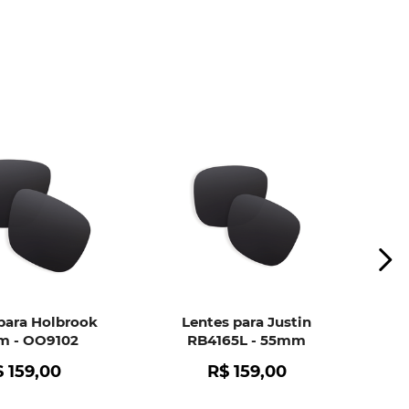
ui
e peça ajuda dos nossos especialistas.
para Holbrook
Lentes para Justin
 - OO9102
RB4165L - 55mm
$
159
,
00
R$
159
,
00