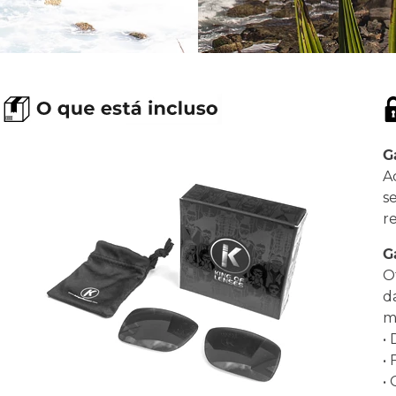
G
A
s
r
G
O
d
ma
•
•
•