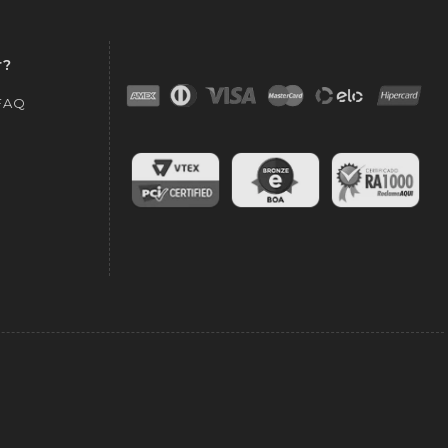
r?
 FAQ