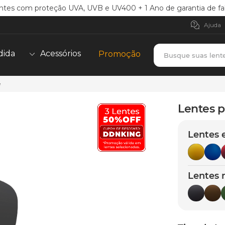
ntes com proteção UVA, UVB e UV400 + 1 Ano de garantia de fa
Ajuda
Busque suas lent
dida
Acessórios
Promoção
e
TERMOS MAIS BUSCADOS
borrachas
1
º
Lentes p
holbrook
2
º
Lentes 
juliet
3
º
bag
4
º
chaves
5
º
Lentes 
t-shock
6
º
latch
7
º
gasket
8
º