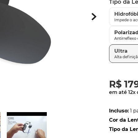
Tipo da L
parafusos
9
º
Hidrofób
gascan
10
º
Polariza
Ultra
R$
17
em até
12
x
Incluso
:
1 p
Cor da Len
Tipo da Le