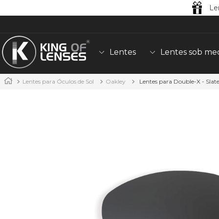
Le
Lentes
Lentes sob me
Lentes para Óculos de Sol
Oakley
Lentes para Double-X - Slat