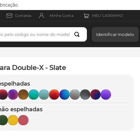
bricação.
Minha Conta
Contatos
es pelo código ou nome do modelo
Identificar modelo
ara Double-X - Slate
espelhadas
não espelhadas