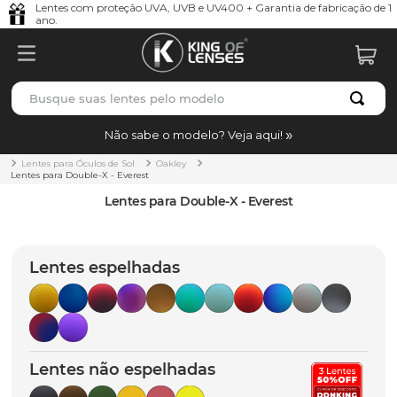
Lentes com proteção UVA, UVB e UV400 + Garantia de fabricação de 1
ano.
Busque suas lentes pelo modelo
TERMOS MAIS BUSCADOS
Não sabe o modelo? Veja aqui!
borrachas
1
º
Lentes para Óculos de Sol
Oakley
Lentes para Double-X - Everest
holbrook
2
º
Lentes para Double-X - Everest
juliet
3
º
bag
4
º
Lentes espelhadas
chaves
5
º
t-shock
6
º
latch
7
º
Lentes não espelhadas
gasket
8
º