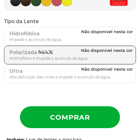
parafusos
9
º
gascan
10
º
Tipo da Lente
Hidrofóbica
Polarizada
Ultra
Incluso
:
1 par de lentes + mini bag