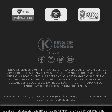
Lentes de Reposição
Entregas
Garantias
Siga a King:
A KING OF LENSES É UMA MARCA REGISTRADA ESPECIALIZADA EM LENTES
PARA ÓCULOS DE SOL. NÃO TEMOS QUALQUER VÍNCULO OU PARCERIA COM
OUTRAS MARCAS. EVENTUAIS REFERÊNCIAS A ESSAS MARCAS SÃO FEITAS
EXCLUSIVAMENTE PARA INDICAR A COMPATIBILIDADE DOS PRODUTOS.
ESCLARECEMOS QUE ESSAS EMPRESAS NÃO PATROCINAM, APOIAM OU
ENDOSSAM OS PRODUTOS DA KING OF LENSES.
ESTRADA DO CABUÇU, 2463 - FUNDOS (PORTÃO PRETO) - CAMPO GRANDE, RIO
DE JANEIRO - CEP: 23017-250
Guardamos estatísticas de visitas para melhorar sua experiência de
@ 2025 | KING OF LENSES - KING OF IMPORTAÇÃO E DISTRIBUIÇÃO DE