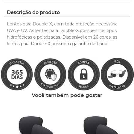
pedido.
ano de garantia para qualquer defeito de
fabricação.
Clique aqui
para ver as cores reais. Você será
Descrição do produto
Saiba mais
redirecionado para nossa Central de Ajuda.
sobre nossa garantia completa.
Lentes para Double-X, com toda proteção necessária
UVA e UV. As lentes para Double-X possuem os tipos
hidrofóbicas e polarizadas. Disponível em 26 cores, as
lentes para Double-X possuem garantia de 1 ano.
Clique aqui
e peça ajuda dos nossos especialistas.
Você também pode gostar