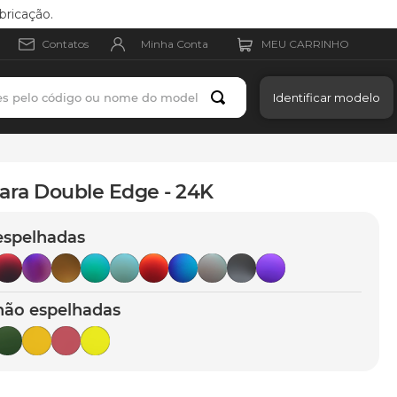
bricação.
Minha Conta
Contatos
es pelo código ou nome do modelo
Identificar modelo
ara Double Edge - 24K
espelhadas
não espelhadas