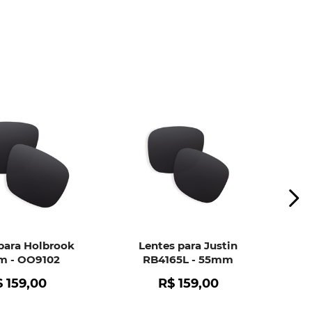
ui
e peça ajuda dos nossos especialistas.
para Holbrook
Lentes para Justin
 - OO9102
RB4165L - 55mm
$
159
,
00
R$
159
,
00