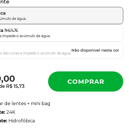
ente
ica
da
9
,
00
 de
R$
15
,
73
ar de lentes + mini bag
te
:
24K
nte
:
Hidrofóbica