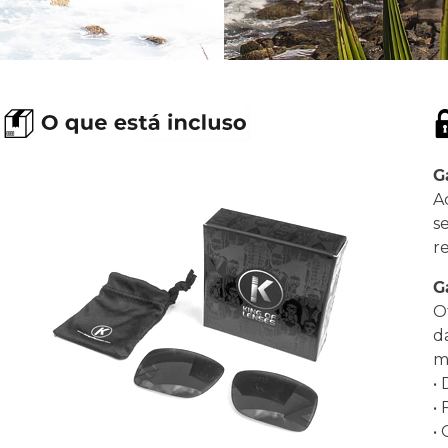
G
A
s
r
G
O
d
ma
•
•
•