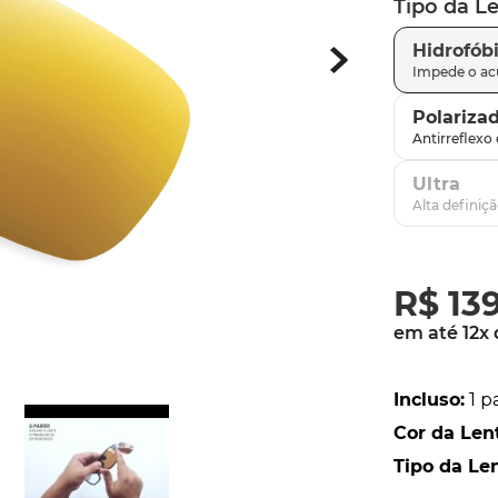
Tipo da L
latch
9
º
Hidrofób
sutro
10
º
Polariza
Ultra
R$
13
em até
12
x
Incluso
:
1 p
Cor da Len
Tipo da Le