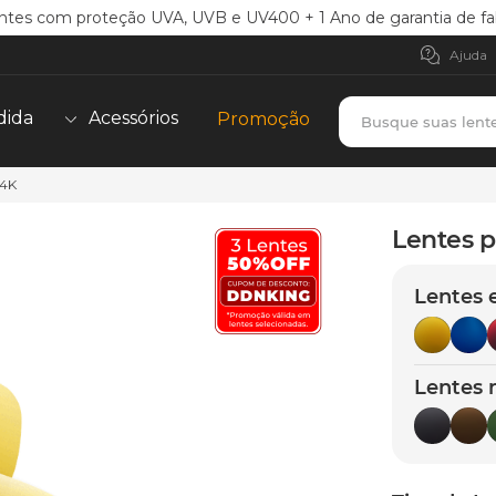
ntes com proteção UVA, UVB e UV400 + 1 Ano de garantia de fa
Ajuda
Busque suas lent
dida
Acessórios
Promoção
24K
TERMOS MAIS BUSCADOS
borrachas
1
º
Lentes p
holbrook
2
º
Lentes 
juliet
3
º
bag
4
º
chaves
5
º
Lentes 
t-shock
6
º
gasket
7
º
parafusos
8
º