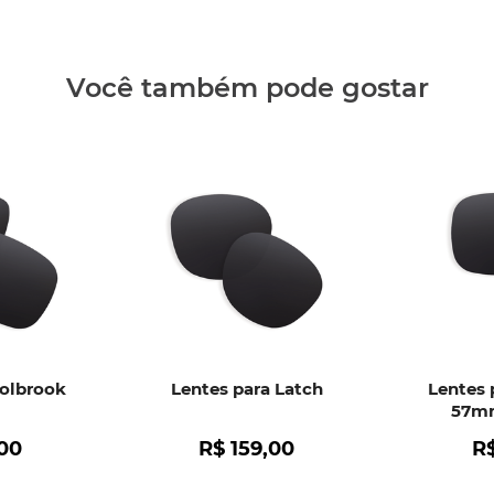
Clique aq
Você também pode gostar
Holbrook
Lentes para Latch
Lentes 
57mm
00
R$
159
,
00
R