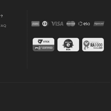
r?
 FAQ