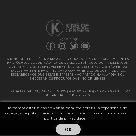
Garantias
Siga a King:
A KING OF LENSES É UMA MARCA REGISTRADA ESPECIALIZADA EM LENTES
PARA ÓCULOS DE SOL. NÃO TEMOS QUALQUER VÍNCULO OU PARCERIA COM
OUTRAS MARCAS. EVENTUAIS REFERÊNCIAS A ESSAS MARCAS SÃO FEITAS
EXCLUSIVAMENTE PARA INDICAR A COMPATIBILIDADE DOS PRODUTOS.
ESCLARECEMOS QUE ESSAS EMPRESAS NÃO PATROCINAM, APOIAM OU
ENDOSSAM OS PRODUTOS DA KING OF LENSES.
ESTRADA DO CABUÇU, 2463 - FUNDOS (PORTÃO PRETO) - CAMPO GRANDE, RIO
DE JANEIRO - CEP: 23017-250
Guardamos estatísticas de visitas para melhorar sua experiência de
@ 2025 | KING OF LENSES - KING OF IMPORTAÇÃO E DISTRIBUIÇÃO DE
LENTES LTDA ME | CNPJ: 13.682.533 / 0001-42
navegação e publicidade, ao continuar você concorda com a nossa
política de privacidade.
OK