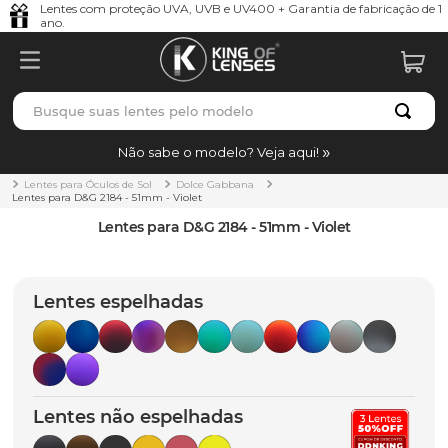
Lentes com proteção UVA, UVB e UV400 + Garantia de fabricação de 1
ano.
Busque suas lentes pelo modelo
TERMOS MAIS BUSCADOS
Não sabe o modelo? Veja aqui!
borrachas
1
º
Lentes para Óculos de Sol
Dolce Gabbana
Lentes para D&G 2184 - 51mm - Violet
holbrook
2
º
Lentes para D&G 2184 - 51mm - Violet
juliet
3
º
bag
4
º
Lentes espelhadas
chaves
5
º
t-shock
6
º
gasket
7
º
Lentes não espelhadas
parafusos
8
º