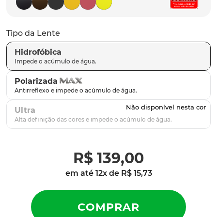
latch
9
º
sutro
10
º
Tipo da Lente
Hidrofóbica
Polarizada
Ultra
R$
139
,
00
em até
12
x de
R$
15
,
73