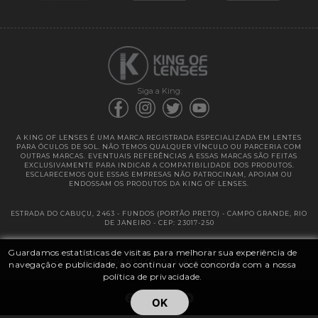
Garantias
Siga a King:
A KING OF LENSES É UMA MARCA REGISTRADA ESPECIALIZADA EM LENTES
PARA ÓCULOS DE SOL. NÃO TEMOS QUALQUER VÍNCULO OU PARCERIA COM
OUTRAS MARCAS. EVENTUAIS REFERÊNCIAS A ESSAS MARCAS SÃO FEITAS
EXCLUSIVAMENTE PARA INDICAR A COMPATIBILIDADE DOS PRODUTOS.
ESCLARECEMOS QUE ESSAS EMPRESAS NÃO PATROCINAM, APOIAM OU
ENDOSSAM OS PRODUTOS DA KING OF LENSES.
ESTRADA DO CABUÇU, 2463 - FUNDOS (PORTÃO PRETO) - CAMPO GRANDE, RIO
DE JANEIRO - CEP: 23017-250
Guardamos estatísticas de visitas para melhorar sua experiência de
@ 2025 | KING OF LENSES - KING OF IMPORTAÇÃO E DISTRIBUIÇÃO DE
LENTES LTDA ME | CNPJ: 13.682.533 / 0001-42
navegação e publicidade, ao continuar você concorda com a nossa
política de privacidade.
OK