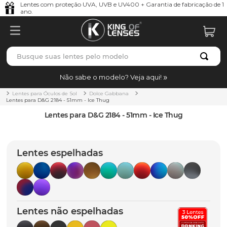
Lentes com proteção UVA, UVB e UV400 + Garantia de fabricação de 1
ano.
Busque suas lentes pelo modelo
TERMOS MAIS BUSCADOS
Não sabe o modelo? Veja aqui!
borrachas
1
º
Lentes para Óculos de Sol
Dolce Gabbana
Lentes para D&G 2184 - 51mm - Ice Thug
holbrook
2
º
Lentes para D&G 2184 - 51mm - Ice Thug
juliet
3
º
bag
4
º
Lentes espelhadas
chaves
5
º
t-shock
6
º
gasket
7
º
Lentes não espelhadas
parafusos
8
º