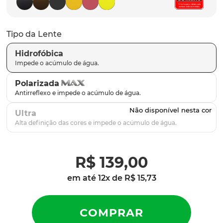
latch
9
º
sutro
10
º
Tipo da Lente
Hidrofóbica
Polarizada
Ultra
R$
139
,
00
em até
12
x de
R$
15
,
73