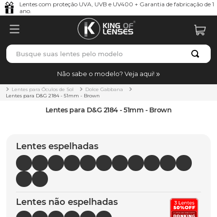
Lentes com proteção UVA, UVB e UV400 + Garantia de fabricação de 1
ano.
Busque suas lentes pelo modelo
TERMOS MAIS BUSCADOS
Não sabe o modelo? Veja aqui!
borrachas
1
º
Lentes para Óculos de Sol
Dolce Gabbana
Lentes para D&G 2184 - 51mm - Brown
holbrook
2
º
Lentes para D&G 2184 - 51mm - Brown
juliet
3
º
bag
4
º
Lentes espelhadas
chaves
5
º
t-shock
6
º
gasket
7
º
Lentes não espelhadas
parafusos
8
º