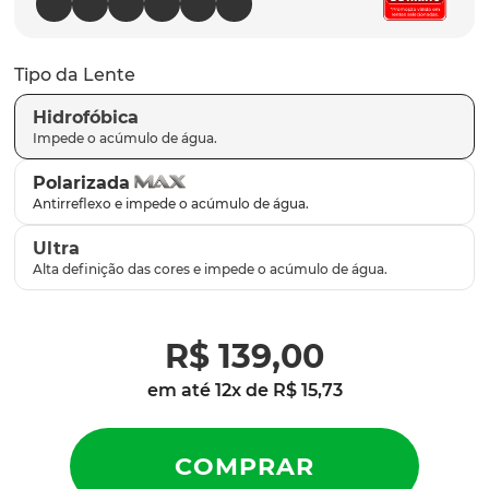
latch
9
º
sutro
10
º
Tipo da Lente
Hidrofóbica
Polarizada
Ultra
R$
139
,
00
em até
12
x de
R$
15
,
73