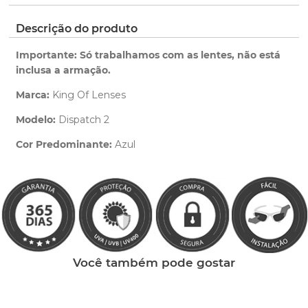
pedido.
ano de garantia para qualquer defeito de
fabricação.
Clique aqui
para ver as cores reais. Você será
Descrição do produto
Saiba mais
redirecionado para nossa Central de Ajuda.
sobre nossa garantia completa.
Importante: Só trabalhamos com as lentes, não está
inclusa a armação.
Marca:
King Of Lenses
Modelo:
Dispatch 2
Cor Predominante:
Azul
Clique aqui
e peça ajuda dos nossos especialistas.
Você também pode gostar