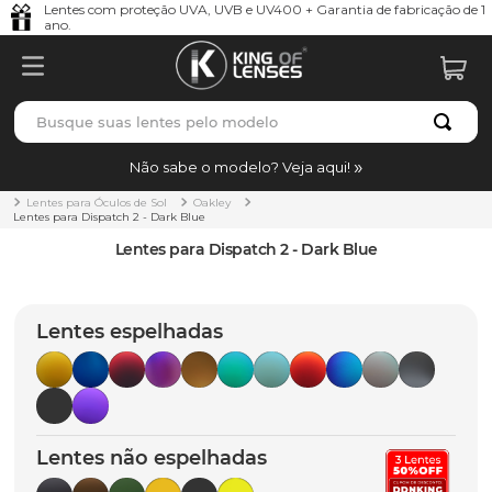
Lentes com proteção UVA, UVB e UV400 + Garantia de fabricação de 1
ano.
Busque suas lentes pelo modelo
TERMOS MAIS BUSCADOS
Não sabe o modelo? Veja aqui!
borrachas
1
º
Lentes para Óculos de Sol
Oakley
Lentes para Dispatch 2 - Dark Blue
holbrook
2
º
Lentes para Dispatch 2 - Dark Blue
juliet
3
º
bag
4
º
Lentes espelhadas
chaves
5
º
t-shock
6
º
latch
7
º
Lentes não espelhadas
gasket
8
º