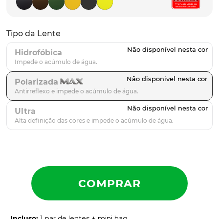
parafusos
9
º
gascan
10
º
Tipo da Lente
Hidrofóbica
Polarizada
Ultra
Incluso
:
1 par de lentes + mini bag