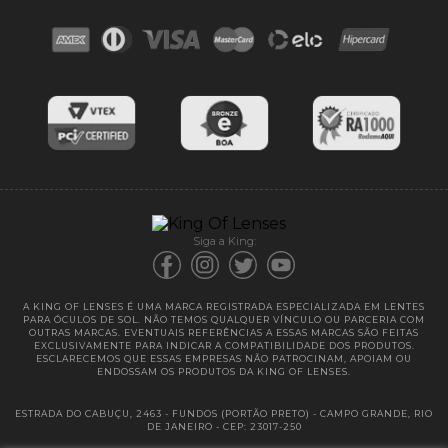
Contato
Troca e devoluções
Blog
Cores das lentes
Lentes de Reposição
Entregas
Garantias
Siga a King:
A KING OF LENSES É UMA MARCA REGISTRADA ESPECIALIZADA EM LENTES
PARA ÓCULOS DE SOL. NÃO TEMOS QUALQUER VÍNCULO OU PARCERIA COM
OUTRAS MARCAS. EVENTUAIS REFERÊNCIAS A ESSAS MARCAS SÃO FEITAS
EXCLUSIVAMENTE PARA INDICAR A COMPATIBILIDADE DOS PRODUTOS.
ESCLARECEMOS QUE ESSAS EMPRESAS NÃO PATROCINAM, APOIAM OU
ENDOSSAM OS PRODUTOS DA KING OF LENSES.
ESTRADA DO CABUÇU, 2463 - FUNDOS (PORTÃO PRETO) - CAMPO GRANDE, RIO
DE JANEIRO - CEP: 23017-250