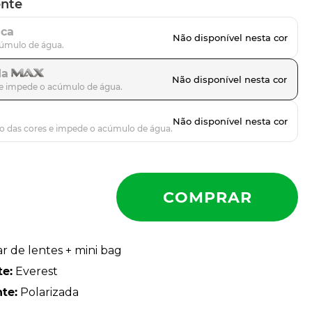
ente
ica
da
ar de lentes + mini bag
te
:
Everest
nte
:
Polarizada