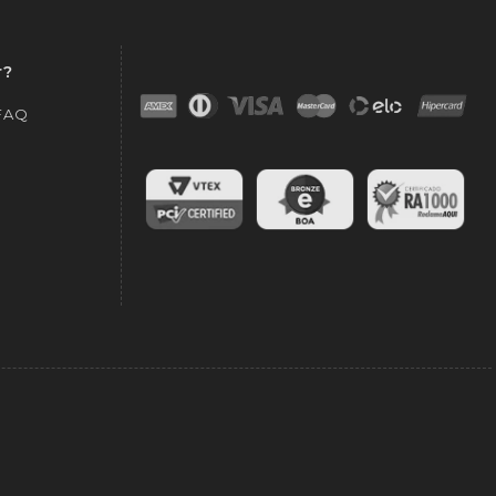
r?
 FAQ