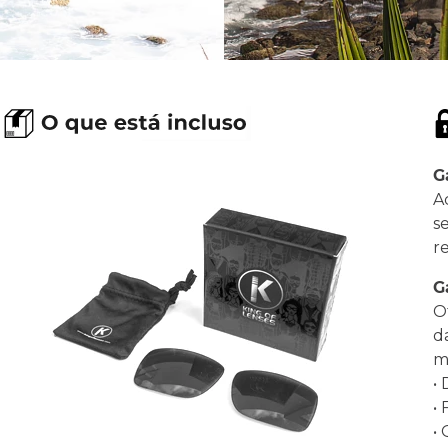
G
A
s
r
G
O
d
ma
•
•
•