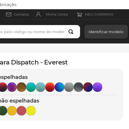
bricação.
Minha Conta
Contatos
es pelo código ou nome do modelo
Identificar modelo
ara Dispatch - Everest
espelhadas
não espelhadas