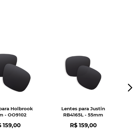
to do pedido, cobrindo defeitos de material e
. Isso inclui:
mento da película.
o de bolhas.
r falha no material das lentes.
ui
e peça ajuda dos nossos especialistas.
para Holbrook
Lentes para Justin
 - OO9102
RB4165L - 55mm
$
159
,
00
R$
159
,
00