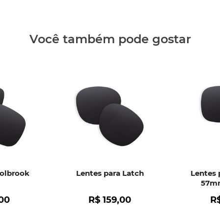
recebimen
fabricação
• Descola
Você também pode gostar
• Formaçã
• Qualque
Clique aq
Holbrook
Lentes para Latch
Lentes 
57mm
00
R$
159
,
00
R