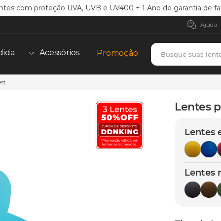
ntes com proteção UVA, UVB e UV400 + 1 Ano de garantia de fa
Ajuda
Busque suas lent
dida
Acessórios
Promoção
est
TERMOS MAIS BUSCADOS
borrachas
1
º
Lentes p
holbrook
2
º
Lentes 
juliet
3
º
bag
4
º
chaves
5
º
Lentes 
t-shock
6
º
latch
7
º
gasket
8
º