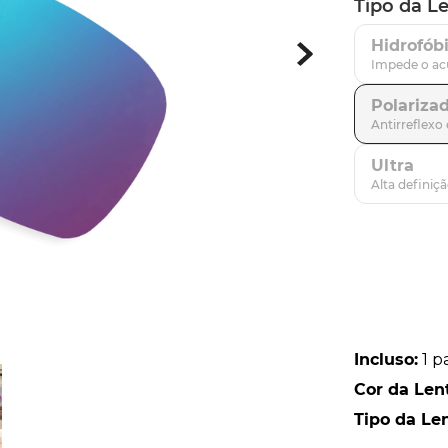
Tipo da L
parafusos
9
º
Hidrofób
gascan
10
º
Polariza
Ultra
Incluso
:
1 p
Cor da Len
Tipo da Le