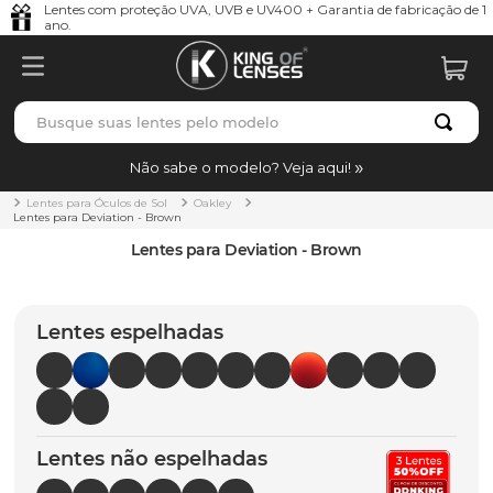
Lentes com proteção UVA, UVB e UV400 + Garantia de fabricação de 1
ano.
Busque suas lentes pelo modelo
TERMOS MAIS BUSCADOS
Não sabe o modelo? Veja aqui!
borrachas
1
º
Lentes para Óculos de Sol
Oakley
Lentes para Deviation - Brown
holbrook
2
º
Lentes para Deviation - Brown
juliet
3
º
bag
4
º
Lentes espelhadas
chaves
5
º
t-shock
6
º
latch
7
º
Lentes não espelhadas
gasket
8
º