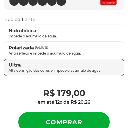
parafusos
9
º
gascan
10
º
Tipo da Lente
Hidrofóbica
Polarizada
Ultra
R$
179
,
00
em até
12
x de
R$
20
,
26