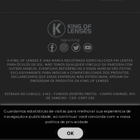
Garantias
Siga a King:
A KING OF LENSES É UMA MARCA REGISTRADA ESPECIALIZADA EM LENTES
PARA ÓCULOS DE SOL. NÃO TEMOS QUALQUER VÍNCULO OU PARCERIA COM
OUTRAS MARCAS. EVENTUAIS REFERÊNCIAS A ESSAS MARCAS SÃO FEITAS
EXCLUSIVAMENTE PARA INDICAR A COMPATIBILIDADE DOS PRODUTOS.
ESCLARECEMOS QUE ESSAS EMPRESAS NÃO PATROCINAM, APOIAM OU
ENDOSSAM OS PRODUTOS DA KING OF LENSES.
ESTRADA DO CABUÇU, 2463 - FUNDOS (PORTÃO PRETO) - CAMPO GRANDE, RIO
DE JANEIRO - CEP: 23017-250
Guardamos estatísticas de visitas para melhorar sua experiência de
@ 2025 | KING OF LENSES - KING OF IMPORTAÇÃO E DISTRIBUIÇÃO DE
LENTES LTDA ME | CNPJ: 13.682.533 / 0001-42
navegação e publicidade, ao continuar você concorda com a nossa
política de privacidade.
OK