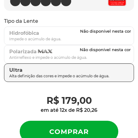
parafusos
9
º
gascan
10
º
Tipo da Lente
Hidrofóbica
Polarizada
Ultra
R$
179
,
00
em até
12
x de
R$
20
,
26