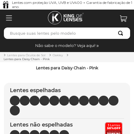
Lentes com proteção UVA, UVB e UV400 + Garantia de fabricação de 1
ano.
Busque suas lentes pelo modelo
TERMOS MAIS BUSCADOS
Não sabe o modelo? Veja aqui!
borrachas
1
º
Lentes para Óculos de Sol
Oakley
Lentes para Daisy Chain - Pink
holbrook
2
º
Lentes para Daisy Chain - Pink
juliet
3
º
bag
4
º
Lentes espelhadas
chaves
5
º
t-shock
6
º
latch
7
º
Lentes não espelhadas
gasket
8
º