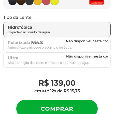
latch
9
º
sutro
10
º
Tipo da Lente
Hidrofóbica
Polarizada
Ultra
R$
139
,
00
em até
12
x de
R$
15
,
73