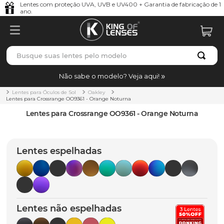
Lentes com proteção UVA, UVB e UV400 + Garantia de fabricação de 1
ano.
Busque suas lentes pelo modelo
TERMOS MAIS BUSCADOS
Não sabe o modelo? Veja aqui!
borrachas
1
º
Lentes para Óculos de Sol
Oakley
Lentes para Crossrange OO9361 - Orange Noturna
holbrook
2
º
Lentes para Crossrange OO9361 - Orange Noturna
juliet
3
º
bag
4
º
Lentes espelhadas
chaves
5
º
t-shock
6
º
gasket
7
º
Lentes não espelhadas
parafusos
8
º