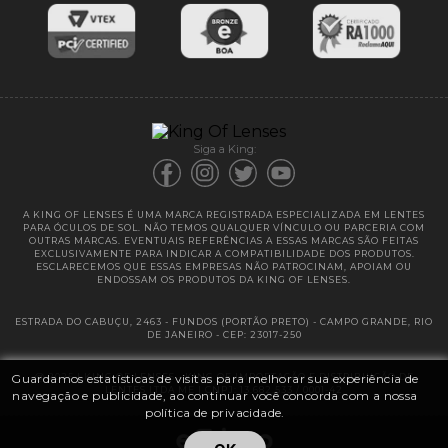
Entregas
Garantias
Siga a King:
A KING OF LENSES É UMA MARCA REGISTRADA ESPECIALIZADA EM LENTES
PARA ÓCULOS DE SOL. NÃO TEMOS QUALQUER VÍNCULO OU PARCERIA COM
OUTRAS MARCAS. EVENTUAIS REFERÊNCIAS A ESSAS MARCAS SÃO FEITAS
EXCLUSIVAMENTE PARA INDICAR A COMPATIBILIDADE DOS PRODUTOS.
ESCLARECEMOS QUE ESSAS EMPRESAS NÃO PATROCINAM, APOIAM OU
ENDOSSAM OS PRODUTOS DA KING OF LENSES.
ESTRADA DO CABUÇU, 2463 - FUNDOS (PORTÃO PRETO) - CAMPO GRANDE, RIO
DE JANEIRO - CEP: 23017-250
Guardamos estatísticas de visitas para melhorar sua experiência de
@ 2025 | KING OF LENSES - KING OF IMPORTAÇÃO E DISTRIBUIÇÃO DE
LENTES LTDA ME | CNPJ: 13.682.533 / 0001-42
navegação e publicidade, ao continuar você concorda com a nossa
política de privacidade.