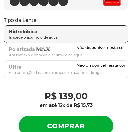
parafusos
9
º
gascan
10
º
Tipo da Lente
Hidrofóbica
Polarizada
Ultra
R$
139
,
00
em até
12
x de
R$
15
,
73