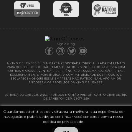
Entregas
Garantias
Siga a King:
A KING OF LENSES É UMA MARCA REGISTRADA ESPECIALIZADA EM LENTES
PARA ÓCULOS DE SOL. NÃO TEMOS QUALQUER VÍNCULO OU PARCERIA COM
OUTRAS MARCAS. EVENTUAIS REFERÊNCIAS A ESSAS MARCAS SÃO FEITAS
EXCLUSIVAMENTE PARA INDICAR A COMPATIBILIDADE DOS PRODUTOS.
ESCLARECEMOS QUE ESSAS EMPRESAS NÃO PATROCINAM, APOIAM OU
ENDOSSAM OS PRODUTOS DA KING OF LENSES.
ESTRADA DO CABUÇU, 2463 - FUNDOS (PORTÃO PRETO) - CAMPO GRANDE, RIO
DE JANEIRO - CEP: 23017-250
Guardamos estatísticas de visitas para melhorar sua experiência de
@ 2025 | KING OF LENSES - KING OF IMPORTAÇÃO E DISTRIBUIÇÃO DE
LENTES LTDA ME | CNPJ: 13.682.533 / 0001-42
navegação e publicidade, ao continuar você concorda com a nossa
política de privacidade.