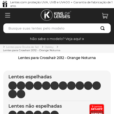
Lentes com proteção UVA, UVB e UV400 + Garantia de fabricação de 1
ano.
Busque suas lentes pelo modelo
TERMOS MAIS BUSCADOS
Não sabe o modelo? Veja aqui!
borrachas
1
º
Lentes para Óculos de Sol
Oakley
Lentes para Crosshair 2012 - Orange Noturna
holbrook
2
º
Lentes para Crosshair 2012 - Orange Noturna
juliet
3
º
bag
4
º
Lentes espelhadas
chaves
5
º
t-shock
6
º
latch
7
º
Lentes não espelhadas
gasket
8
º