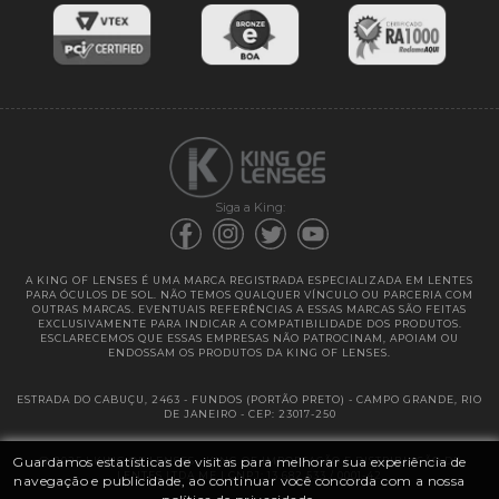
Entregas
Garantias
Siga a King:
A KING OF LENSES É UMA MARCA REGISTRADA ESPECIALIZADA EM LENTES
PARA ÓCULOS DE SOL. NÃO TEMOS QUALQUER VÍNCULO OU PARCERIA COM
OUTRAS MARCAS. EVENTUAIS REFERÊNCIAS A ESSAS MARCAS SÃO FEITAS
EXCLUSIVAMENTE PARA INDICAR A COMPATIBILIDADE DOS PRODUTOS.
ESCLARECEMOS QUE ESSAS EMPRESAS NÃO PATROCINAM, APOIAM OU
ENDOSSAM OS PRODUTOS DA KING OF LENSES.
ESTRADA DO CABUÇU, 2463 - FUNDOS (PORTÃO PRETO) - CAMPO GRANDE, RIO
DE JANEIRO - CEP: 23017-250
Guardamos estatísticas de visitas para melhorar sua experiência de
@ 2025 | KING OF LENSES - KING OF IMPORTAÇÃO E DISTRIBUIÇÃO DE
LENTES LTDA ME | CNPJ: 13.682.533 / 0001-42
navegação e publicidade, ao continuar você concorda com a nossa