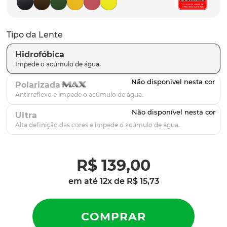
latch
9
º
sutro
10
º
Tipo da Lente
Hidrofóbica
Polarizada
Ultra
R$
139
,
00
em até
12
x de
R$
15
,
73