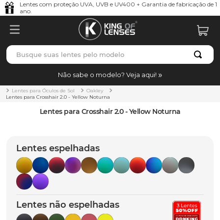
Lentes com proteção UVA, UVB e UV400 + Garantia de fabricação de 1
ano.
Busque suas lentes pelo modelo
TERMOS MAIS BUSCADOS
Não sabe o modelo? Veja aqui!
borrachas
1
º
Lentes para Óculos de Sol
Oakley
Lentes para Crosshair 2.0 - Yellow Noturna
holbrook
2
º
Lentes para Crosshair 2.0 - Yellow Noturna
juliet
3
º
bag
4
º
Lentes espelhadas
chaves
5
º
t-shock
6
º
gasket
7
º
Lentes não espelhadas
parafusos
8
º