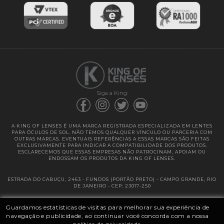
Entregas
Garantias
Siga a King:
A KING OF LENSES É UMA MARCA REGISTRADA ESPECIALIZADA EM LENTES
PARA ÓCULOS DE SOL. NÃO TEMOS QUALQUER VÍNCULO OU PARCERIA COM
OUTRAS MARCAS. EVENTUAIS REFERÊNCIAS A ESSAS MARCAS SÃO FEITAS
EXCLUSIVAMENTE PARA INDICAR A COMPATIBILIDADE DOS PRODUTOS.
ESCLARECEMOS QUE ESSAS EMPRESAS NÃO PATROCINAM, APOIAM OU
ENDOSSAM OS PRODUTOS DA KING OF LENSES.
ESTRADA DO CABUÇU, 2463 - FUNDOS (PORTÃO PRETO) - CAMPO GRANDE, RIO
DE JANEIRO - CEP: 23017-250
Guardamos estatísticas de visitas para melhorar sua experiência de
@ 2025 | KING OF LENSES - KING OF IMPORTAÇÃO E DISTRIBUIÇÃO DE
LENTES LTDA ME | CNPJ: 13.682.533 / 0001-42
navegação e publicidade, ao continuar você concorda com a nossa