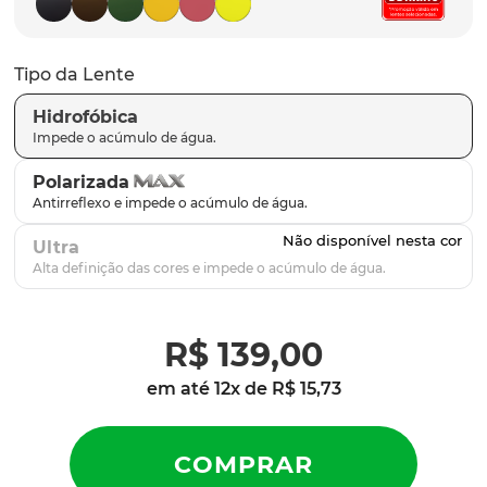
latch
9
º
sutro
10
º
Tipo da Lente
Hidrofóbica
Polarizada
Ultra
R$
139
,
00
em até
12
x de
R$
15
,
73