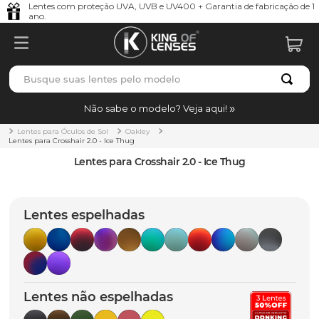
Lentes com proteção UVA, UVB e UV400 + Garantia de fabricação de 1
ano.
Busque suas lentes pelo modelo
TERMOS MAIS BUSCADOS
Não sabe o modelo? Veja aqui!
borrachas
1
º
Lentes para Óculos de Sol
Oakley
Lentes para Crosshair 2.0 - Ice Thug
holbrook
2
º
Lentes para Crosshair 2.0 - Ice Thug
juliet
3
º
bag
4
º
Lentes espelhadas
chaves
5
º
t-shock
6
º
gasket
7
º
Lentes não espelhadas
parafusos
8
º