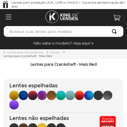
Lentes com proteção UVA, UVB e UV400 + Garantia de fabricação de 1
ano.
Busque suas lentes pelo modelo
TERMOS MAIS BUSCADOS
Não sabe o modelo? Veja aqui!
borrachas
1
º
Lentes para Óculos de Sol
Oakley
Lentes para Crankshaft - Mais Red
holbrook
2
º
Lentes para Crankshaft - Mais Red
juliet
3
º
bag
4
º
Lentes espelhadas
chaves
5
º
t-shock
6
º
latch
7
º
Lentes não espelhadas
gasket
8
º