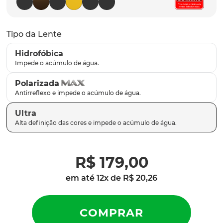
parafusos
9
º
gascan
10
º
Tipo da Lente
Hidrofóbica
Polarizada
Ultra
R$
179
,
00
em até
12
x de
R$
20
,
26