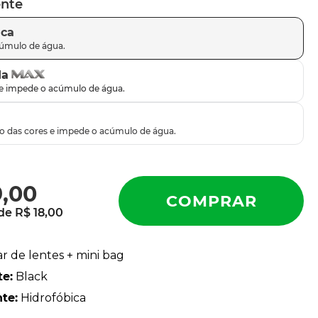
ente
ica
da
9
,
00
 de
R$
18
,
00
ar de lentes + mini bag
te
:
Black
nte
:
Hidrofóbica