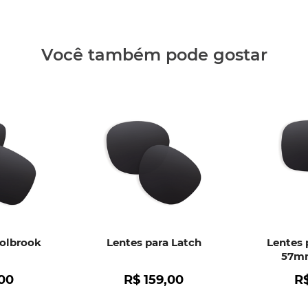
Clique aq
Você também pode gostar
Holbrook
Lentes para Latch
Lentes 
57mm
00
R$
159
,
00
R