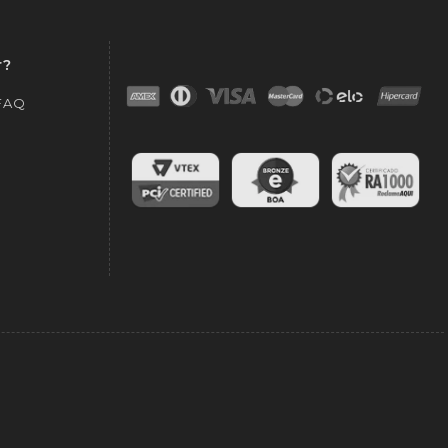
r?
 FAQ