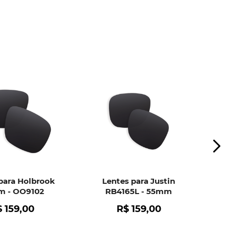
ui
e peça ajuda dos nossos especialistas.
para Holbrook
Lentes para Justin
 - OO9102
RB4165L - 55mm
$
159
,
00
R$
159
,
00