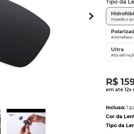
Tipo da L
parafusos
9
º
Hidrofób
gascan
10
º
Polariza
Ultra
R$
15
em até
12
x
Incluso
:
1 p
Cor da Len
Tipo da Le