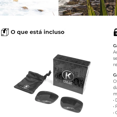
G
A
s
r
G
O
d
ma
•
•
•