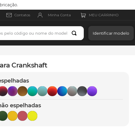
bricação.
Minha Conta
Contatos
es pelo código ou nome do modelo
Identificar modelo
ara Crankshaft
espelhadas
não espelhadas