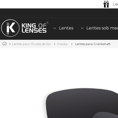
Le
Lentes
Lentes sob me
Lentes para Óculos de Sol
Oakley
Lentes para Crankshaft