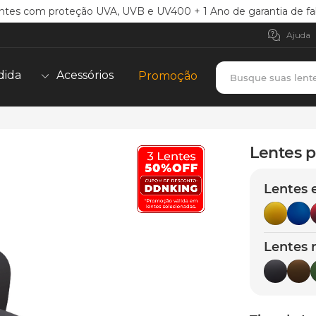
ntes com proteção UVA, UVB e UV400 + 1 Ano de garantia de fa
Ajuda
Busque suas lent
dida
Acessórios
Promoção
TERMOS MAIS BUSCADOS
borrachas
1
º
Lentes p
holbrook
2
º
Lentes 
juliet
3
º
bag
4
º
chaves
5
º
Lentes 
t-shock
6
º
latch
7
º
gasket
8
º