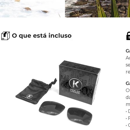
G
A
s
r
G
O
d
ma
•
•
•