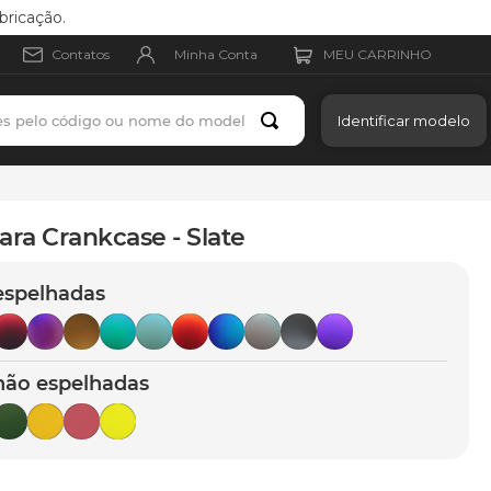
bricação.
Minha Conta
Contatos
es pelo código ou nome do modelo
Identificar modelo
ara Crankcase - Slate
espelhadas
não espelhadas