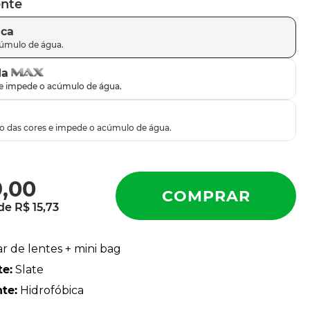
ente
ica
da
9
,
00
 de
R$
15
,
73
ar de lentes + mini bag
te
:
Slate
nte
:
Hidrofóbica