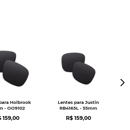
ui
e peça ajuda dos nossos especialistas.
para Holbrook
Lentes para Justin
 - OO9102
RB4165L - 55mm
$
159
,
00
R$
159
,
00