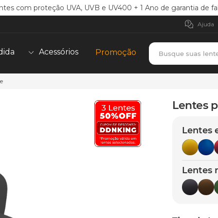
ntes com proteção UVA, UVB e UV400 + 1 Ano de garantia de fa
Ajuda
Busque suas lent
dida
Acessórios
Promoção
te
TERMOS MAIS BUSCADOS
borrachas
1
º
Lentes p
holbrook
2
º
Lentes 
juliet
3
º
bag
4
º
chaves
5
º
Lentes 
t-shock
6
º
latch
7
º
gasket
8
º