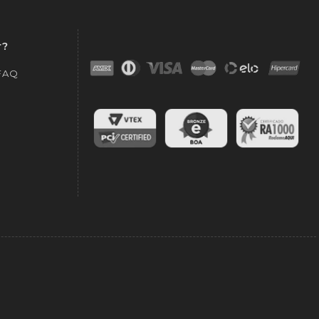
r?
 FAQ