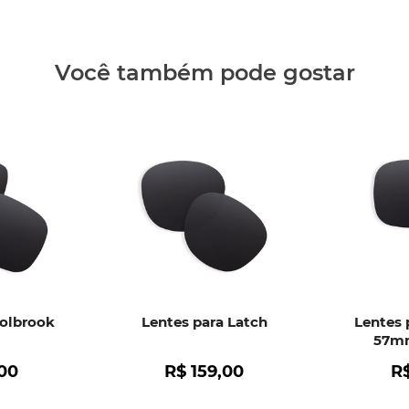
Clique aq
Você também pode gostar
Holbrook
Lentes para Latch
Lentes 
57mm
00
R$
159
,
00
R