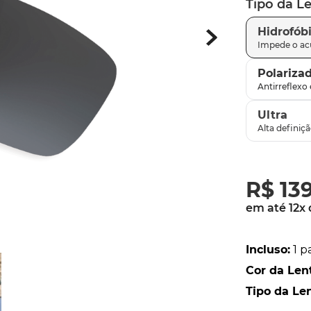
Tipo da L
parafusos
9
º
Hidrofób
gascan
10
º
Polariza
Ultra
R$
13
em até
12
x
Incluso
:
1 p
Cor da Len
Tipo da Le