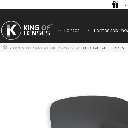
Le
Lentes
Lentes sob me
Lentes para Óculos de Sol
Oakley
Lentes para Crankcase - Sla