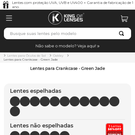
Lentes com proteção UVA, UVB e UV400 + Garantia de fabricação de 1
ano.
Busque suas lentes pelo modelo
TERMOS MAIS BUSCADOS
Não sabe o modelo? Veja aqui!
borrachas
1
º
Lentes para Óculos de Sol
Oakley
Lentes para Crankcase - Green Jade
holbrook
2
º
Lentes para Crankcase - Green Jade
juliet
3
º
bag
4
º
Lentes espelhadas
chaves
5
º
t-shock
6
º
gasket
7
º
Lentes não espelhadas
parafusos
8
º