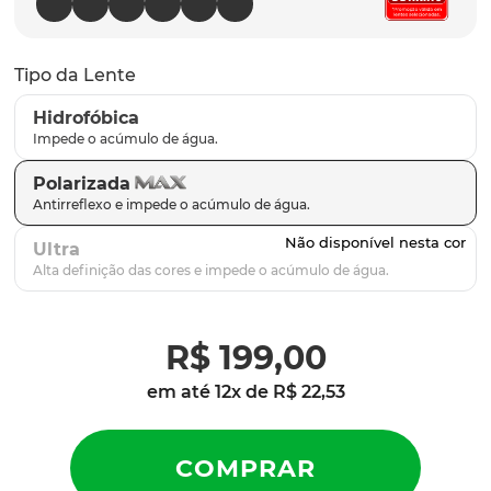
latch
9
º
sutro
10
º
Tipo da Lente
Hidrofóbica
Polarizada
Ultra
R$
199
,
00
em até
12
x de
R$
22
,
53