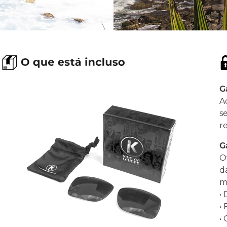
G
A
s
r
G
O
d
ma
•
•
•