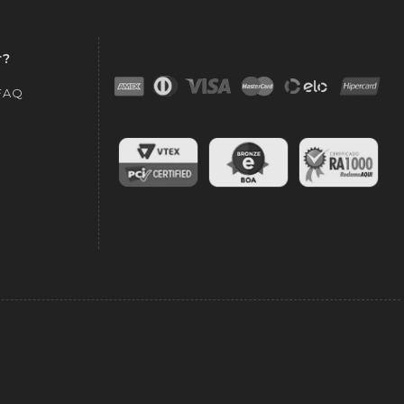
r?
 FAQ