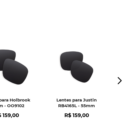
ui
e peça ajuda dos nossos especialistas.
para Holbrook
Lentes para Justin
 - OO9102
RB4165L - 55mm
$
159
,
00
R$
159
,
00