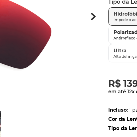
Tipo da L
parafusos
9
º
Hidrofób
gascan
10
º
Polariza
Ultra
R$
13
em até
12
x
Incluso
:
1 p
Cor da Len
Tipo da Le