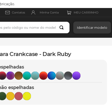
bricação.
Minha Conta
Contatos
es pelo código ou nome do modelo
Identificar modelo
ara Crankcase - Dark Ruby
espelhadas
não espelhadas