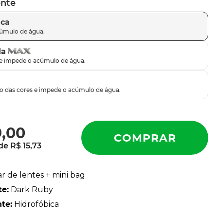
ente
ica
da
9
,
00
 de
R$
15
,
73
ar de lentes + mini bag
te
:
Dark Ruby
nte
:
Hidrofóbica