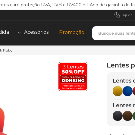
ntes com proteção UVA, UVB e UV400 + 1 Ano de garantia de fa
Ajuda
Busque suas lent
dida
Acessórios
Promoção
rk Ruby
TERMOS MAIS BUSCADOS
borrachas
1
º
Lentes p
holbrook
2
º
Lentes 
juliet
3
º
bag
4
º
chaves
5
º
Lentes 
t-shock
6
º
latch
7
º
gasket
8
º