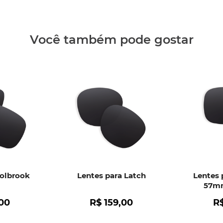
Clique aq
Você também pode gostar
Holbrook
Lentes para Latch
Lentes 
57mm
00
R$
159
,
00
R