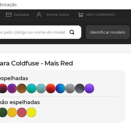
bricação.
Minha Conta
Contatos
es pelo código ou nome do modelo
Identificar modelo
ara Coldfuse - Mais Red
espelhadas
não espelhadas