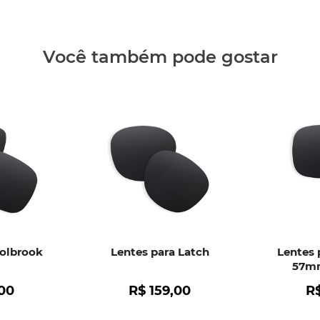
Clique aq
Você também pode gostar
Holbrook
Lentes para Latch
Lentes 
57mm
00
R$
159
,
00
R