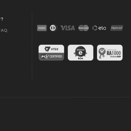
r?
 FAQ