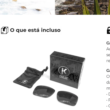
G
A
s
r
G
O
d
ma
•
•
•