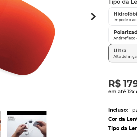
Tipo da L
parafusos
9
º
Hidrofób
gascan
10
º
Polariza
Ultra
R$
17
em até
12
x
Incluso
:
1 p
Cor da Len
Tipo da Le