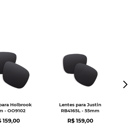
ui
e peça ajuda dos nossos especialistas.
para Holbrook
Lentes para Justin
 - OO9102
RB4165L - 55mm
$
159
,
00
R$
159
,
00