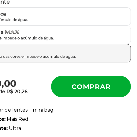
ente
ica
da
9
,
00
 de
R$
20
,
26
ar de lentes + mini bag
te
:
Mais Red
nte
:
Ultra