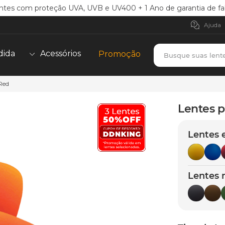
ntes com proteção UVA, UVB e UV400 + 1 Ano de garantia de fa
Ajuda
Busque suas lent
dida
Acessórios
Promoção
 Red
TERMOS MAIS BUSCADOS
borrachas
1
º
Lentes p
holbrook
2
º
Lentes 
juliet
3
º
bag
4
º
chaves
5
º
Lentes 
t-shock
6
º
latch
7
º
gasket
8
º