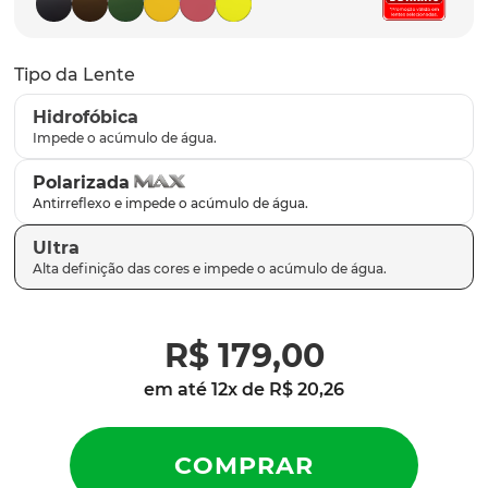
latch
9
º
sutro
10
º
Tipo da Lente
Hidrofóbica
Polarizada
Ultra
R$
179
,
00
em até
12
x de
R$
20
,
26