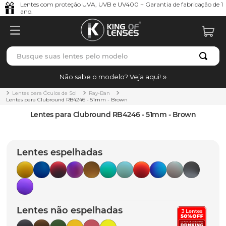
Lentes com proteção UVA, UVB e UV400 + Garantia de fabricação de 1
ano.
Busque suas lentes pelo modelo
TERMOS MAIS BUSCADOS
Não sabe o modelo? Veja aqui!
borrachas
1
º
Lentes para Óculos de Sol
Ray-Ban
Lentes para Clubround RB4246 - 51mm - Brown
holbrook
2
º
Lentes para Clubround RB4246 - 51mm - Brown
juliet
3
º
bag
4
º
Lentes espelhadas
chaves
5
º
t-shock
6
º
gasket
7
º
Lentes não espelhadas
parafusos
8
º