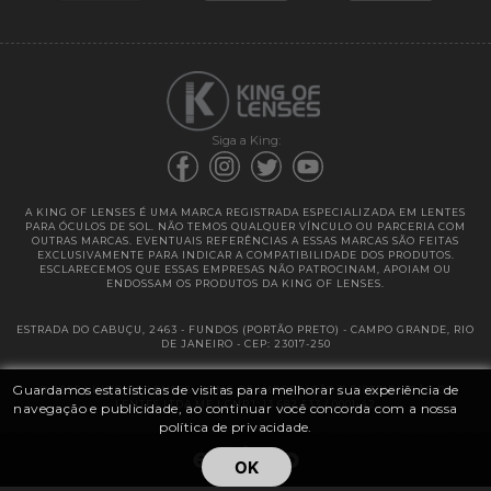
Garantias
Siga a King:
A KING OF LENSES É UMA MARCA REGISTRADA ESPECIALIZADA EM LENTES
PARA ÓCULOS DE SOL. NÃO TEMOS QUALQUER VÍNCULO OU PARCERIA COM
OUTRAS MARCAS. EVENTUAIS REFERÊNCIAS A ESSAS MARCAS SÃO FEITAS
EXCLUSIVAMENTE PARA INDICAR A COMPATIBILIDADE DOS PRODUTOS.
ESCLARECEMOS QUE ESSAS EMPRESAS NÃO PATROCINAM, APOIAM OU
ENDOSSAM OS PRODUTOS DA KING OF LENSES.
ESTRADA DO CABUÇU, 2463 - FUNDOS (PORTÃO PRETO) - CAMPO GRANDE, RIO
DE JANEIRO - CEP: 23017-250
Guardamos estatísticas de visitas para melhorar sua experiência de
@ 2025 | KING OF LENSES - KING OF IMPORTAÇÃO E DISTRIBUIÇÃO DE
LENTES LTDA ME | CNPJ: 13.682.533 / 0001-42
navegação e publicidade, ao continuar você concorda com a nossa
política de privacidade.
OK