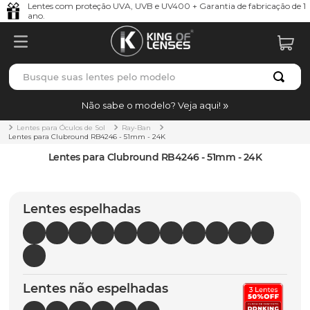
Lentes com proteção UVA, UVB e UV400 + Garantia de fabricação de 1
ano.
Busque suas lentes pelo modelo
TERMOS MAIS BUSCADOS
Não sabe o modelo? Veja aqui!
borrachas
1
º
Lentes para Óculos de Sol
Ray-Ban
Lentes para Clubround RB4246 - 51mm - 24K
holbrook
2
º
Lentes para Clubround RB4246 - 51mm - 24K
juliet
3
º
bag
4
º
Lentes espelhadas
chaves
5
º
t-shock
6
º
latch
7
º
Lentes não espelhadas
gasket
8
º