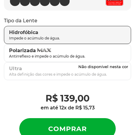
parafusos
9
º
gascan
10
º
Tipo da Lente
Hidrofóbica
Polarizada
Ultra
R$
139
,
00
em até
12
x de
R$
15
,
73