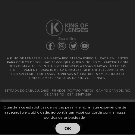
Garantias
Siga a King:
A KING OF LENSES É UMA MARCA REGISTRADA ESPECIALIZADA EM LENTES
PARA ÓCULOS DE SOL. NÃO TEMOS QUALQUER VÍNCULO OU PARCERIA COM
OUTRAS MARCAS. EVENTUAIS REFERÊNCIAS A ESSAS MARCAS SÃO FEITAS
EXCLUSIVAMENTE PARA INDICAR A COMPATIBILIDADE DOS PRODUTOS.
ESCLARECEMOS QUE ESSAS EMPRESAS NÃO PATROCINAM, APOIAM OU
ENDOSSAM OS PRODUTOS DA KING OF LENSES.
ESTRADA DO CABUÇU, 2463 - FUNDOS (PORTÃO PRETO) - CAMPO GRANDE, RIO
DE JANEIRO - CEP: 23017-250
Guardamos estatísticas de visitas para melhorar sua experiência de
@ 2025 | KING OF LENSES - KING OF IMPORTAÇÃO E DISTRIBUIÇÃO DE
LENTES LTDA ME | CNPJ: 13.682.533 / 0001-42
navegação e publicidade, ao continuar você concorda com a nossa
política de privacidade.
OK