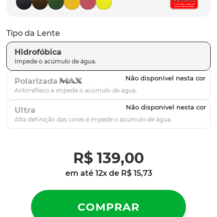
latch
9
º
sutro
10
º
Tipo da Lente
Hidrofóbica
Polarizada
Ultra
R$
139
,
00
em até
12
x de
R$
15
,
73