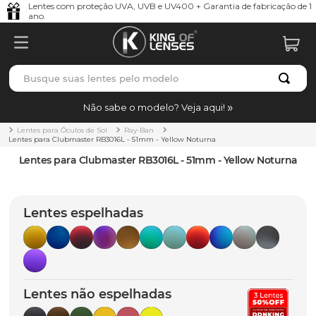
Lentes com proteção UVA, UVB e UV400 + Garantia de fabricação de 1
ano.
Busque suas lentes pelo modelo
TERMOS MAIS BUSCADOS
Não sabe o modelo? Veja aqui!
borrachas
1
º
Lentes para Óculos de Sol
Ray-Ban
Lentes para Clubmaster RB3016L - 51mm - Yellow Noturna
holbrook
2
º
Lentes para Clubmaster RB3016L - 51mm - Yellow Noturna
juliet
3
º
bag
4
º
Lentes espelhadas
chaves
5
º
t-shock
6
º
gasket
7
º
Lentes não espelhadas
parafusos
8
º