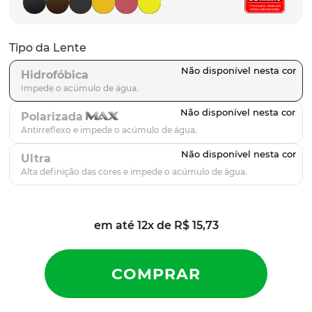
latch
9
º
sutro
10
º
Tipo da Lente
Hidrofóbica
Polarizada
Ultra
em até
12
x de
R$
15
,
73