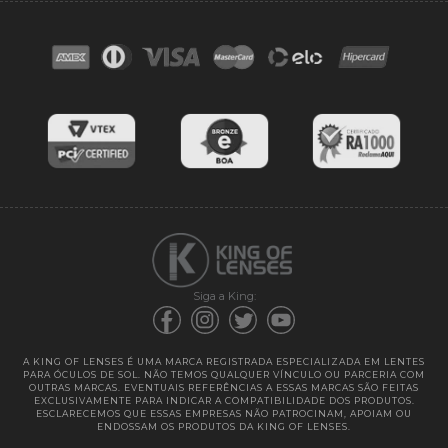
Contato
Troca e devoluções
Blog
Cores das lentes
Lentes de Reposição
Entregas
Garantias
Siga a King:
A KING OF LENSES É UMA MARCA REGISTRADA ESPECIALIZADA EM LENTES
PARA ÓCULOS DE SOL. NÃO TEMOS QUALQUER VÍNCULO OU PARCERIA COM
OUTRAS MARCAS. EVENTUAIS REFERÊNCIAS A ESSAS MARCAS SÃO FEITAS
EXCLUSIVAMENTE PARA INDICAR A COMPATIBILIDADE DOS PRODUTOS.
ESCLARECEMOS QUE ESSAS EMPRESAS NÃO PATROCINAM, APOIAM OU
ENDOSSAM OS PRODUTOS DA KING OF LENSES.