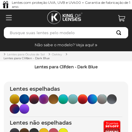
Lentes com proteção UVA, UVB e UV400 + Garantia de fabricação de 1
ano.
Busque suas lentes pelo modelo
TERMOS MAIS BUSCADOS
Não sabe o modelo? Veja aqui!
borrachas
1
º
Lentes para Óculos de Sol
Oakley
Lentes para Clifden - Dark Blue
holbrook
2
º
Lentes para Clifden - Dark Blue
juliet
3
º
bag
4
º
Lentes espelhadas
chaves
5
º
t-shock
6
º
gasket
7
º
Lentes não espelhadas
parafusos
8
º