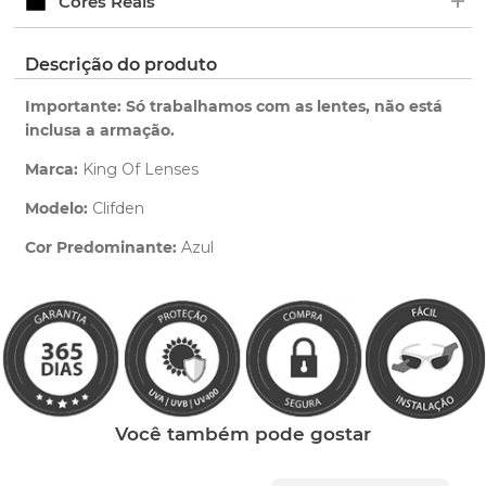
+
Cores Reais
pedido.
ano de garantia para qualquer defeito de
fabricação.
Clique aqui
para ver as cores reais. Você será
Descrição do produto
Saiba mais
redirecionado para nossa Central de Ajuda.
sobre nossa garantia completa.
Importante: Só trabalhamos com as lentes, não está
inclusa a armação.
Marca:
King Of Lenses
Modelo:
Clifden
Cor Predominante:
Azul
Clique aqui
e peça ajuda dos nossos especialistas.
Você também pode gostar