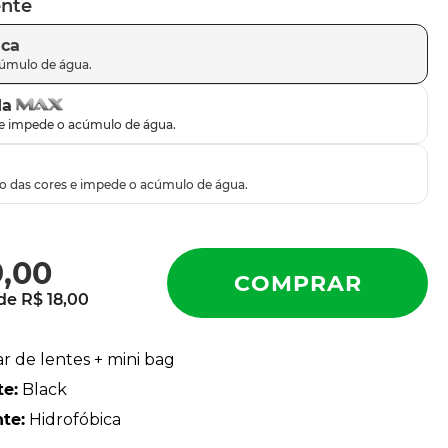
ente
ica
da
9
,
00
 de
R$
18
,
00
ar de lentes + mini bag
te
:
Black
nte
:
Hidrofóbica