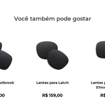
Clique aq
Você também pode gostar
Holbrook
Lentes para Latch
Lentes 
57mm
00
R$
159
,
00
R