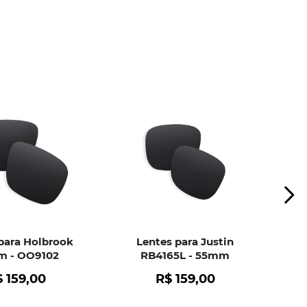
ui
e peça ajuda dos nossos especialistas.
para Holbrook
Lentes para Justin
 - OO9102
RB4165L - 55mm
$
159
,
00
R$
159
,
00