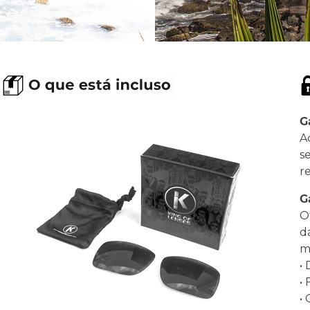
G
A
s
r
G
O
d
ma
•
•
•