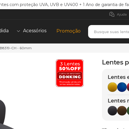
ntes com proteção UVA, UVB e UV400 + 1 Ano de garantia de fa
Ajuda
Busque suas lent
dida
Acessórios
Promoção
RB8319-CH - 60mm
TERMOS MAIS BUSCADOS
borrachas
1
º
Lentes 
holbrook
2
º
Lentes 
juliet
3
º
bag
4
º
chaves
5
º
Lentes 
t-shock
6
º
latch
7
º
gasket
8
º