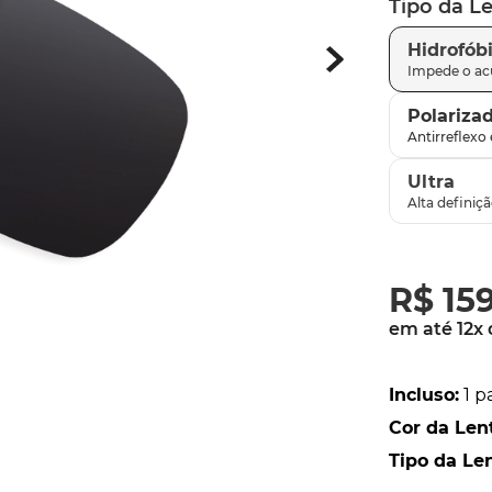
Tipo da L
parafusos
9
º
Hidrofób
gascan
10
º
Polariza
Ultra
R$
15
em até
12
x
Incluso
:
1 p
Cor da Len
Tipo da Le