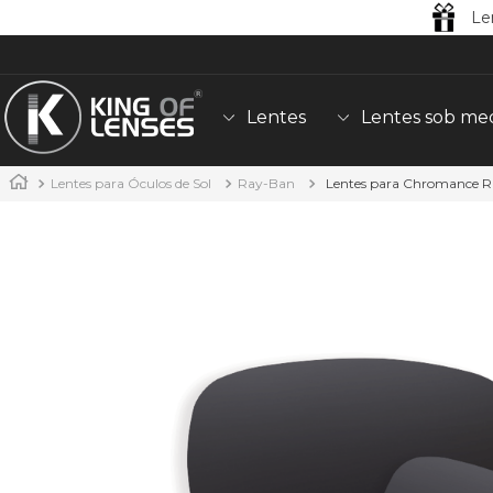
Le
Lentes
Lentes sob me
Lentes para Óculos de Sol
Ray-Ban
Lentes para Chromance 