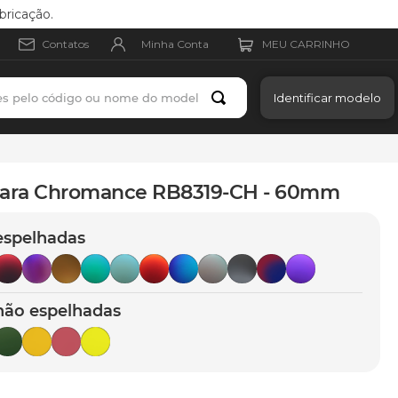
bricação.
Minha Conta
Contatos
es pelo código ou nome do modelo
Identificar modelo
para Chromance RB8319-CH - 60mm
espelhadas
não espelhadas