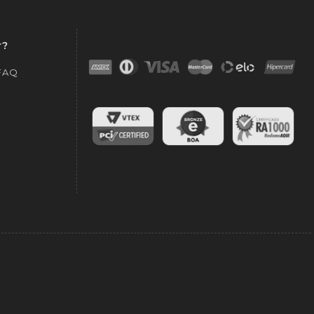
r?
 FAQ