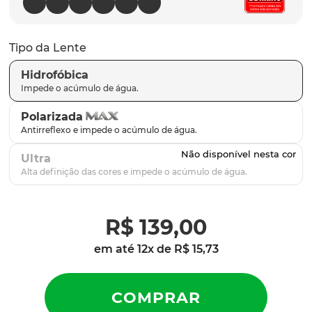
latch
9
º
sutro
10
º
Tipo da Lente
Hidrofóbica
Polarizada
Ultra
R$
139
,
00
em até
12
x de
R$
15
,
73