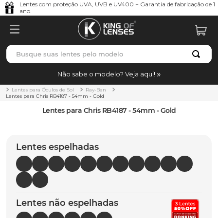
Lentes com proteção UVA, UVB e UV400 + Garantia de fabricação de 1
ano.
Busque suas lentes pelo modelo
TERMOS MAIS BUSCADOS
Não sabe o modelo? Veja aqui!
borrachas
1
º
Lentes para Óculos de Sol
Ray-Ban
Lentes para Chris RB4187 - 54mm - Gold
holbrook
2
º
Lentes para Chris RB4187 - 54mm - Gold
juliet
3
º
bag
4
º
Lentes espelhadas
chaves
5
º
t-shock
6
º
gasket
7
º
Lentes não espelhadas
parafusos
8
º