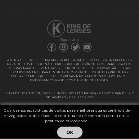
Garantias
Siga a King:
A KING OF LENSES É UMA MARCA REGISTRADA ESPECIALIZADA EM LENTES
PARA ÓCULOS DE SOL. NÃO TEMOS QUALQUER VÍNCULO OU PARCERIA COM
OUTRAS MARCAS. EVENTUAIS REFERÊNCIAS A ESSAS MARCAS SÃO FEITAS
EXCLUSIVAMENTE PARA INDICAR A COMPATIBILIDADE DOS PRODUTOS.
ESCLARECEMOS QUE ESSAS EMPRESAS NÃO PATROCINAM, APOIAM OU
ENDOSSAM OS PRODUTOS DA KING OF LENSES.
ESTRADA DO CABUÇU, 2463 - FUNDOS (PORTÃO PRETO) - CAMPO GRANDE, RIO
DE JANEIRO - CEP: 23017-250
Guardamos estatísticas de visitas para melhorar sua experiência de
@ 2025 | KING OF LENSES - KING OF IMPORTAÇÃO E DISTRIBUIÇÃO DE
LENTES LTDA ME | CNPJ: 13.682.533 / 0001-42
navegação e publicidade, ao continuar você concorda com a nossa
política de privacidade.
OK