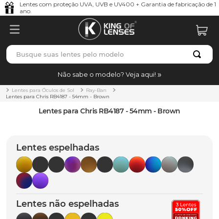
Lentes com proteção UVA, UVB e UV400 + Garantia de fabricação de 1
ano.
Busque suas lentes pelo modelo
TERMOS MAIS BUSCADOS
Não sabe o modelo? Veja aqui!
borrachas
1
º
Lentes para Óculos de Sol
Ray-Ban
Lentes para Chris RB4187 - 54mm - Brown
holbrook
2
º
Lentes para Chris RB4187 - 54mm - Brown
juliet
3
º
bag
4
º
Lentes espelhadas
chaves
5
º
t-shock
6
º
latch
7
º
Lentes não espelhadas
gasket
8
º