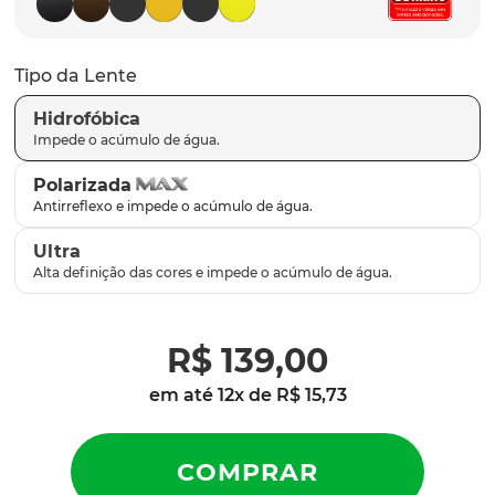
parafusos
9
º
gascan
10
º
Tipo da Lente
Hidrofóbica
Polarizada
Ultra
R$
139
,
00
em até
12
x de
R$
15
,
73