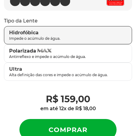
parafusos
9
º
gascan
10
º
Tipo da Lente
Hidrofóbica
Polarizada
Ultra
R$
159
,
00
em até
12
x de
R$
18
,
00