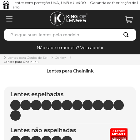
Lentes com proteção UVA, UVB e UV400 + Garantia de fabricação de 1
ano.
Busque suas lentes pelo modelo
TERMOS MAIS BUSCADOS
Não sabe o modelo? Veja aqui!
borrachas
1
º
Lentes para Óculos de Sol
Oakley
Lentes para Chainlink
holbrook
2
º
Lentes para Chainlink
juliet
3
º
bag
4
º
Lentes espelhadas
chaves
5
º
t-shock
6
º
latch
7
º
Lentes não espelhadas
gasket
8
º