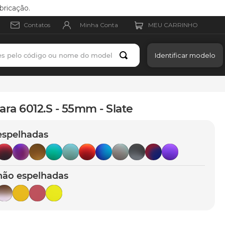
bricação.
Minha Conta
Contatos
es pelo código ou nome do modelo
Identificar modelo
ara 6012.S - 55mm - Slate
espelhadas
não espelhadas