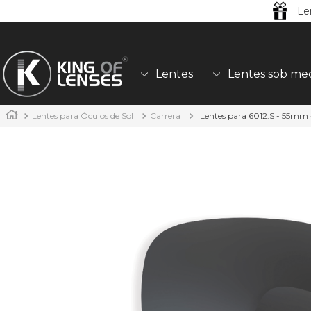
Le
Lentes
Lentes sob me
Lentes para Óculos de Sol
Carrera
Lentes para 6012.S - 55mm -