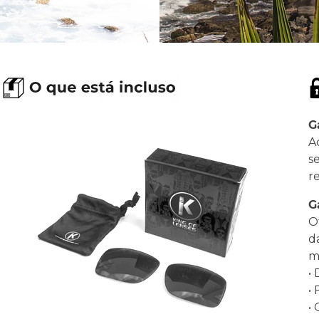
G
A
s
r
G
O
d
ma
•
•
•