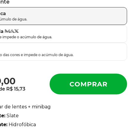
ente
ica
da
9
,
00
 de
R$
15
,
73
ar de lentes + minibag
te
:
Slate
nte
:
Hidrofóbica