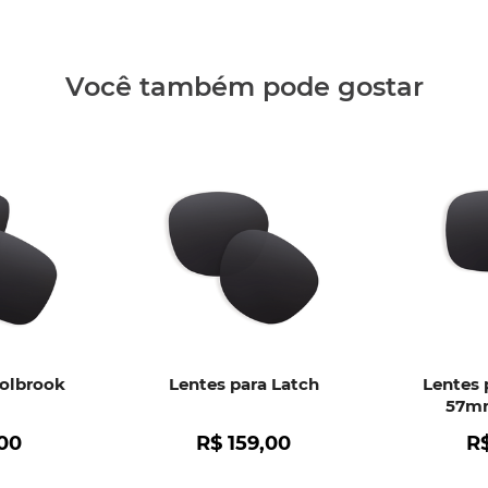
Clique aq
Você também pode gostar
Holbrook
Lentes para Latch
Lentes 
57mm
00
R$
159
,
00
R