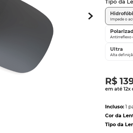
Tipo da L
latch
9
º
Hidrofób
sutro
10
º
Polariza
Ultra
R$
13
em até
12
x
Incluso
:
1 p
Cor da Len
Tipo da Le