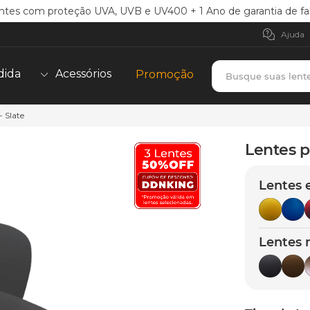
ntes com proteção UVA, UVB e UV400 + 1 Ano de garantia de fa
Ajuda
Busque suas lent
dida
Acessórios
Promoção
 Slate
TERMOS MAIS BUSCADOS
borrachas
1
º
Lentes p
holbrook
2
º
Lentes 
juliet
3
º
bag
4
º
chaves
5
º
Lentes 
t-shock
6
º
gasket
7
º
parafusos
8
º