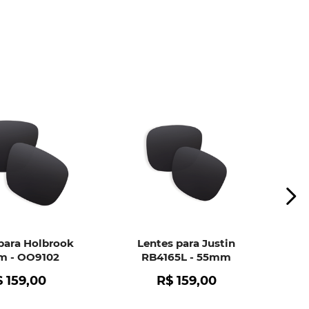
ui
e peça ajuda dos nossos especialistas.
para Holbrook
Lentes para Justin
 - OO9102
RB4165L - 55mm
$
159
,
00
R$
159
,
00