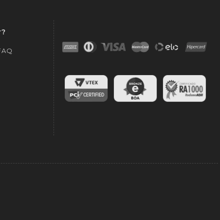
r?
 FAQ