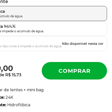
ente
ica
da
9
,
00
 de
R$
15
,
73
ar de lentes + mini bag
te
:
24K
nte
:
Hidrofóbica