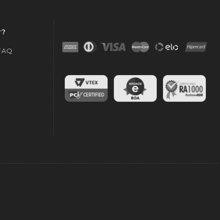
r?
 FAQ