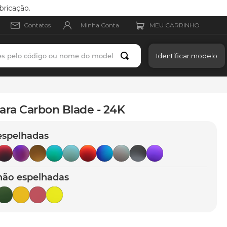
bricação.
Minha Conta
Contatos
es pelo código ou nome do modelo
Identificar modelo
ara Carbon Blade - 24K
espelhadas
não espelhadas