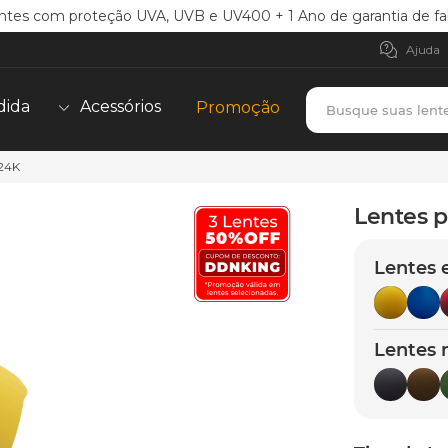
ntes com proteção UVA, UVB e UV400 + 1 Ano de garantia de fa
Ajuda
Busque suas lent
dida
Acessórios
Promoção
 24K
TERMOS MAIS BUSCADOS
borrachas
1
º
Lentes p
holbrook
2
º
Lentes 
juliet
3
º
bag
4
º
chaves
5
º
Lentes 
t-shock
6
º
latch
7
º
gasket
8
º