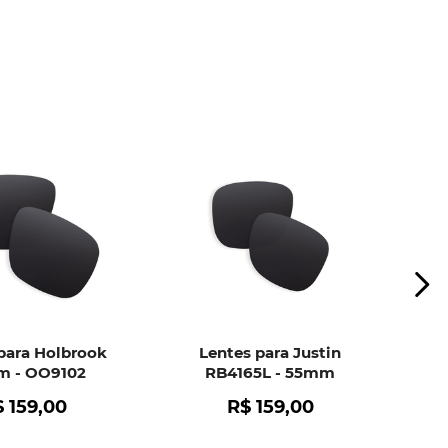
ui
e peça ajuda dos nossos especialistas.
para Holbrook
Lentes para Justin
 - OO9102
RB4165L - 55mm
$
159
,
00
R$
159
,
00