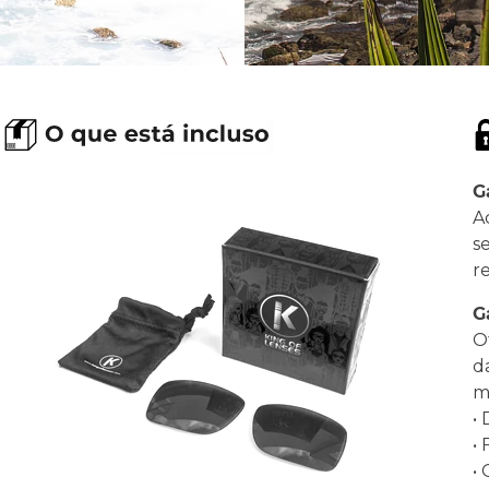
G
A
s
r
G
O
d
ma
•
•
•