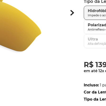
Tipo da L
parafusos
9
º
Hidrofób
gascan
10
º
Polariza
Ultra
R$
13
em até
12
x
Incluso
:
1 p
Cor da Len
Tipo da Le