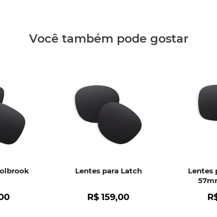
Clique aq
Você também pode gostar
Holbrook
Lentes para Latch
Lentes 
57mm
00
R$
159
,
00
R