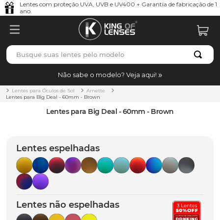
Lentes com proteção UVA, UVB e UV400 + Garantia de fabricação de 1
ano.
Busque suas lentes pelo modelo
TERMOS MAIS BUSCADOS
Não sabe o modelo? Veja aqui!
borrachas
1
º
Lentes para Óculos de Sol
Arnette
Lentes para Big Deal - 60mm - Brown
holbrook
2
º
Lentes para Big Deal - 60mm - Brown
juliet
3
º
bag
4
º
Lentes espelhadas
chaves
5
º
t-shock
6
º
latch
7
º
Lentes não espelhadas
gasket
8
º