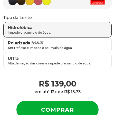
parafusos
9
º
gascan
10
º
Tipo da Lente
Hidrofóbica
Polarizada
Ultra
R$
139
,
00
em até
12
x de
R$
15
,
73