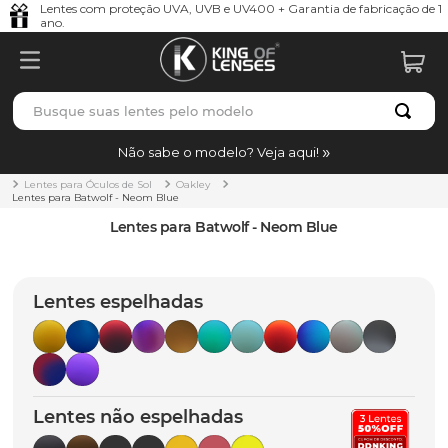
Lentes com proteção UVA, UVB e UV400 + Garantia de fabricação de 1
ano.
Busque suas lentes pelo modelo
TERMOS MAIS BUSCADOS
Não sabe o modelo? Veja aqui!
borrachas
1
º
Lentes para Óculos de Sol
Oakley
Lentes para Batwolf - Neom Blue
holbrook
2
º
Lentes para Batwolf - Neom Blue
juliet
3
º
bag
4
º
Lentes espelhadas
chaves
5
º
t-shock
6
º
latch
7
º
Lentes não espelhadas
gasket
8
º