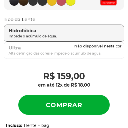
parafusos
9
º
gascan
10
º
Tipo da Lente
Hidrofóbica
Ultra
R$
159
,
00
em até
12
x de
R$
18
,
00
Incluso
:
1 lente + bag