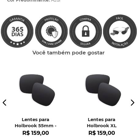
Cor Predominante:
Azul
Clique aqui
e peça ajuda dos nossos especialistas.
Você também pode gostar
Lentes para
Lentes para
Holbrook 55mm -
Holbrook XL
OO9102
R$
159
,
00
R$
159
,
00