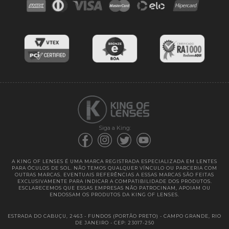
Blog
Cores das lentes
Lentes de Reposição
Entregas
Garantias
Siga a King:
A KING OF LENSES É UMA MARCA REGISTRADA ESPECIALIZADA EM LENTES
PARA ÓCULOS DE SOL. NÃO TEMOS QUALQUER VÍNCULO OU PARCERIA COM
OUTRAS MARCAS. EVENTUAIS REFERÊNCIAS A ESSAS MARCAS SÃO FEITAS
EXCLUSIVAMENTE PARA INDICAR A COMPATIBILIDADE DOS PRODUTOS.
ESCLARECEMOS QUE ESSAS EMPRESAS NÃO PATROCINAM, APOIAM OU
ENDOSSAM OS PRODUTOS DA KING OF LENSES.
ESTRADA DO CABUÇU, 2463 - FUNDOS (PORTÃO PRETO) - CAMPO GRANDE, RIO
DE JANEIRO - CEP: 23017-250