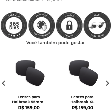
Cor Predominante:
Verde/Roxo
Clique aqui
e peça ajuda dos nossos especialistas.
Você também pode gostar
Lentes para
Lentes para
Holbrook 55mm -
Holbrook XL
OO9102
R$
159
,
00
R$
159
,
00