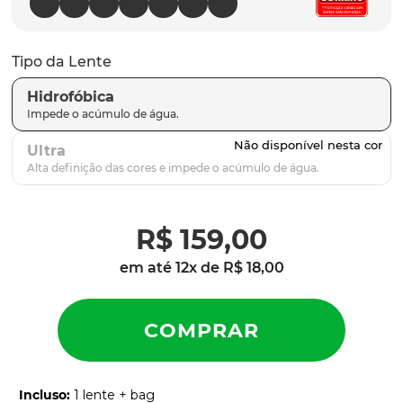
parafusos
9
º
gascan
10
º
Tipo da Lente
Hidrofóbica
Ultra
R$
159
,
00
em até
12
x de
R$
18
,
00
Incluso
:
1 lente + bag