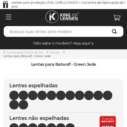
Lentes com proteção UVA, UVB e UV400 + Garantia de fabricação de 1
ano.
Busque suas lentes pelo modelo
TERMOS MAIS BUSCADOS
Não sabe o modelo? Veja aqui!
borrachas
1
º
Lentes para Óculos de Sol
Oakley
Lentes para Batwolf - Green Jade
holbrook
2
º
Lentes para Batwolf - Green Jade
juliet
3
º
bag
4
º
Lentes espelhadas
chaves
5
º
t-shock
6
º
latch
7
º
Lentes não espelhadas
gasket
8
º