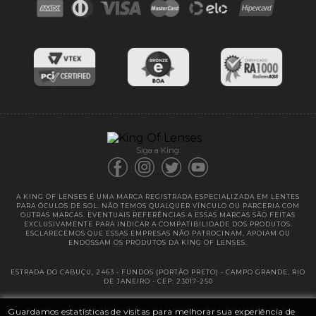
Blog
Cores das lentes
Lentes de Reposição
Entregas
Garantias
Siga a King:
A KING OF LENSES É UMA MARCA REGISTRADA ESPECIALIZADA EM LENTES
PARA ÓCULOS DE SOL. NÃO TEMOS QUALQUER VÍNCULO OU PARCERIA COM
OUTRAS MARCAS. EVENTUAIS REFERÊNCIAS A ESSAS MARCAS SÃO FEITAS
EXCLUSIVAMENTE PARA INDICAR A COMPATIBILIDADE DOS PRODUTOS.
ESCLARECEMOS QUE ESSAS EMPRESAS NÃO PATROCINAM, APOIAM OU
ENDOSSAM OS PRODUTOS DA KING OF LENSES.
ESTRADA DO CABUÇU, 2463 - FUNDOS (PORTÃO PRETO) - CAMPO GRANDE, RIO
DE JANEIRO - CEP: 23017-250
Guardamos estatísticas de visitas para melhorar sua experiência de
@ 2025 | KING OF LENSES - KING OF IMPORTAÇÃO E DISTRIBUIÇÃO DE