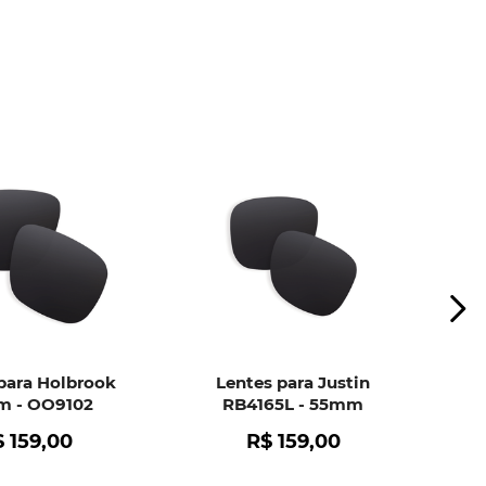
para Holbrook
Lentes para Justin
 - OO9102
RB4165L - 55mm
$
159
,
00
R$
159
,
00