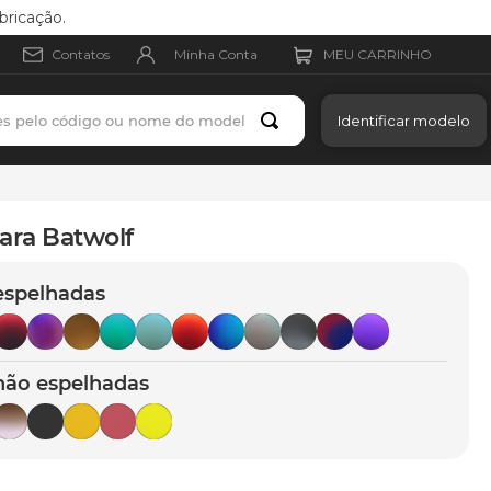
bricação.
Minha Conta
Contatos
es pelo código ou nome do modelo
Identificar modelo
ara Batwolf
espelhadas
não espelhadas