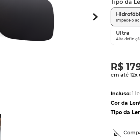
Tipo da L
parafusos
9
º
Hidrofób
gascan
10
º
Ultra
R$
17
em até
12
x
Incluso
:
1 l
Cor da Len
Tipo da Le
Compa