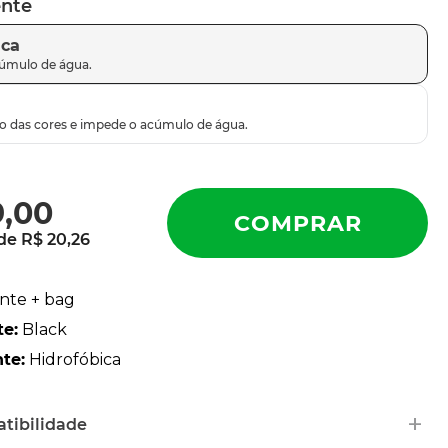
ente
ica
9
,
00
 de
R$
20
,
26
ente + bag
te
:
Black
nte
:
Hidrofóbica
+
tibilidade