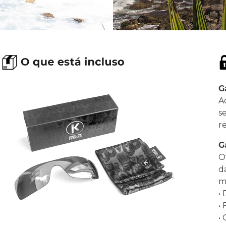
G
A
s
r
G
O
d
ma
•
•
•