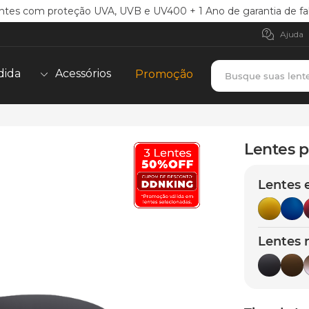
ntes com proteção UVA, UVB e UV400 + 1 Ano de garantia de fa
Ajuda
Busque suas lent
dida
Acessórios
Promoção
TERMOS MAIS BUSCADOS
borrachas
1
º
Lentes p
holbrook
2
º
Lentes 
juliet
3
º
bag
4
º
chaves
5
º
Lentes 
t-shock
6
º
latch
7
º
gasket
8
º