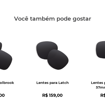
Você também pode gostar
Holbrook
Lentes para Latch
Lentes 
57mm
00
R$
159
,
00
R