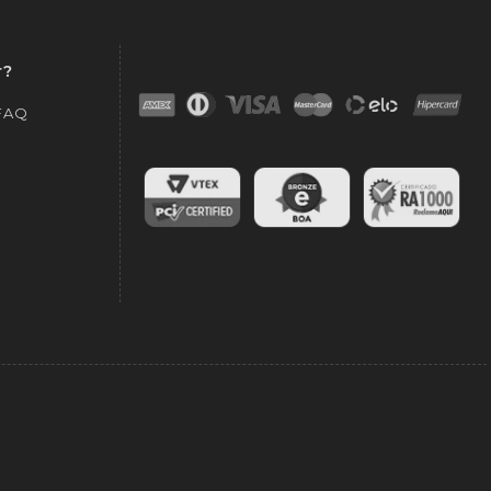
r?
 FAQ